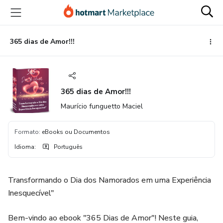
Ir
Ir
Ir
para
para
para
o
o
o
conteúdo
pagamento
rodapé
365 dias de Amor!!!
principal
365 dias de Amor!!!
Maurício funguetto Maciel
Formato
:
eBooks ou Documentos
Idioma
:
Português
Transformando o Dia dos Namorados em uma Experiência
Inesquecível"
Bem-vindo ao ebook "365 Dias de Amor"! Neste guia,