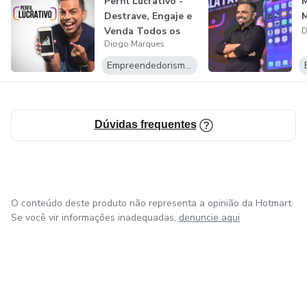
Perfil Lucrativo -
M
Destrave, Engaje e
Venda Todos os
D
Diogo Marques
Dias!
Empreendedorismo Digital
Dúvidas frequentes
O conteúdo deste produto não representa a opinião da Hotmart.
Se você vir informações inadequadas,
denuncie aqui