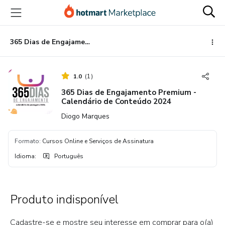
Ir
Ir
Ir
para
para
para
o
o
o
conteúdo
pagamento
rodapé
365 Dias de Engajamento Premium - Calendário de Conteúdo 2024
principal
1.0
(
1
)
365 Dias de Engajamento Premium -
Calendário de Conteúdo 2024
Diogo Marques
Formato
:
Cursos Online e Serviços de Assinatura
Idioma
:
Português
Produto indisponível
Cadastre-se e mostre seu interesse em comprar para o(a)