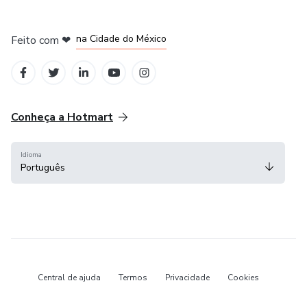
em Bogotá
em Amsterdam
em Madrid
na Cidade do México
Feito com
❤
em Belo Horizonte
Conheça a Hotmart
Idioma
Português
Central de ajuda
Termos
Privacidade
Cookies