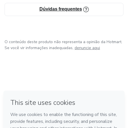
Dúvidas frequentes
O conteúdo deste produto não representa a opinião da Hotmart.
Se você vir informações inadequadas,
denuncie aqui
em Madrid
em Amsterdam
Feito com
❤
em Belo Horizonte
na Cidade do México
em Bogotá