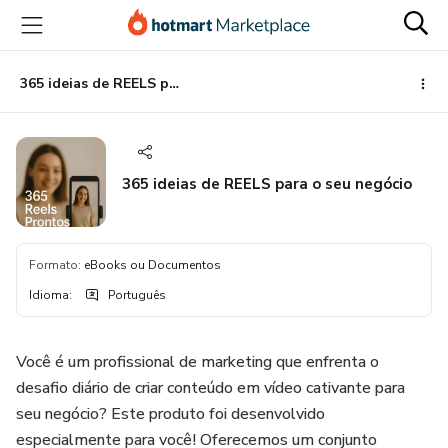
Ir
Ir
Ir
para
para
para
o
o
o
conteúdo
pagamento
rodapé
365 ideias de REELS para o seu negócio
principal
365 ideias de REELS para o seu negócio
Formato
:
eBooks ou Documentos
Idioma
:
Português
Você é um profissional de marketing que enfrenta o
desafio diário de criar conteúdo em vídeo cativante para
seu negócio? Este produto foi desenvolvido
especialmente para você! Oferecemos um conjunto