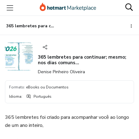
Ir
Ir
Ir
para
para
para
o
o
o
conteúdo
pagamento
rodapé
365 lembretes para continuar; mesmo; nos dias comuns...
principal
365 lembretes para continuar; mesmo;
nos dias comuns...
Denise Pinheiro Oliveira
Formato
:
eBooks ou Documentos
Idioma
:
Português
365 lembretes foi criado para acompanhar você ao longo
de um ano inteiro,