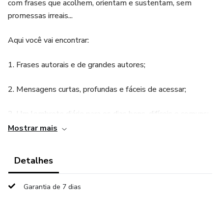
com frases que acolhem, orientam e sustentam, sem
promessas irreais...
Aqui você vai encontrar:
1. Frases autorais e de grandes autores;
2. Mensagens curtas, profundas e fáceis de acessar;
3. Um lembrete diário para os dias bons, difíceis e comuns;
Mostrar mais
4. Um material que pode ser lido em ordem ou ao acaso...
Detalhes
Este produto é para quem:
1. Está cansada de discursos grandiosos;
Garantia de 7 dias
2. Quer constância sem rigidez;