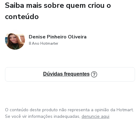
Saiba mais sobre quem criou o
3. Busca presença, não performance;
conteúdo
4. Precisa de palavras que caminhem junto...
Denise Pinheiro Oliveira
Um convite silencioso para continuar;
8 Ano Hotmarter
Mesmo quando ninguém está olhando;
Mesmo quando parece pouco...
Dúvidas frequentes
Porque não é pouco;
É o caminho...
O conteúdo deste produto não representa a opinião da Hotmart.
Se você vir informações inadequadas,
denuncie aqui