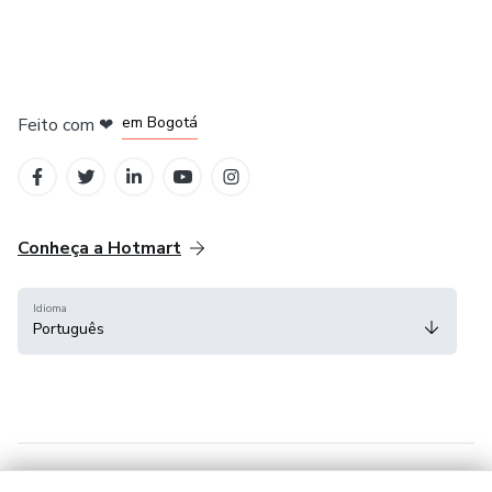
em Amsterdam
em Madrid
em Bogotá
Feito com
❤
em Belo Horizonte
na Cidade do México
Conheça a Hotmart
Idioma
Português