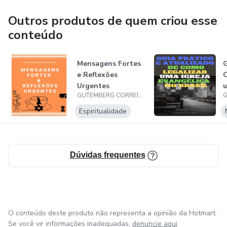
Outros produtos de quem criou esse
conteúdo
Mensagens Fortes
G
e Reflexões
C
Urgentes
u
GUTEMBERG CORREIA DA SILVA
E
B
Espiritualidade
Dúvidas frequentes
O conteúdo deste produto não representa a opinião da Hotmart.
Se você vir informações inadequadas,
denuncie aqui