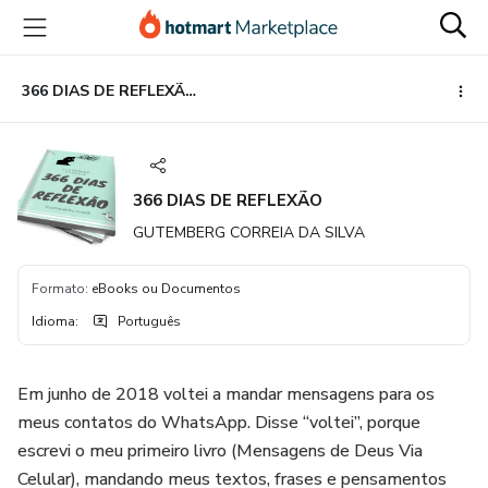
Ir
Ir
Ir
para
para
para
o
o
o
conteúdo
pagamento
rodapé
366 DIAS DE REFLEXÃO
principal
366 DIAS DE REFLEXÃO
GUTEMBERG CORREIA DA SILVA
Formato
:
eBooks ou Documentos
Idioma
:
Português
Em junho de 2018 voltei a mandar mensagens para os
meus contatos do WhatsApp. Disse “voltei”, porque
escrevi o meu primeiro livro (Mensagens de Deus Via
Celular), mandando meus textos, frases e pensamentos