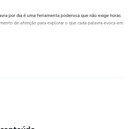
avra por dia é uma ferramenta poderosa que não exige horas
ento de atenção para explorar o que cada palavra evoca em
como uma chave para abrir portas para insights profundos,
hor seus sentimentos, pensamentos e desafios. É uma
ente, liberar tensões e criar um espaço para a reflexão
ocê lida com suas emoções e pensamentos com uma técnica
urpreendentemente impactante.
a, você pode começar a descobrir novas perspectivas e criar
 crescimento pessoal e emocional.
es de leituras, que podem te auxiliar nos temas propostos.