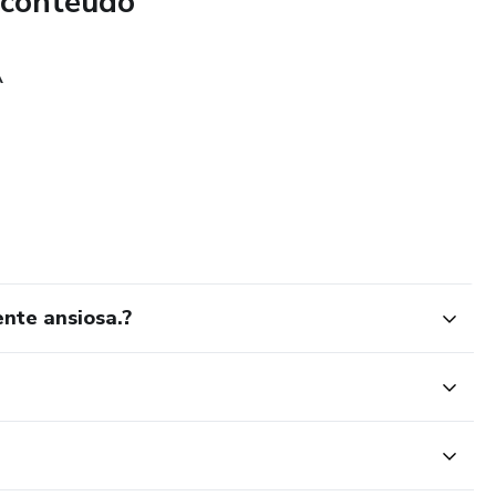
 conteúdo
novadora e veja como ela pode transformar a sua vida, um
A
nte ansiosa.?