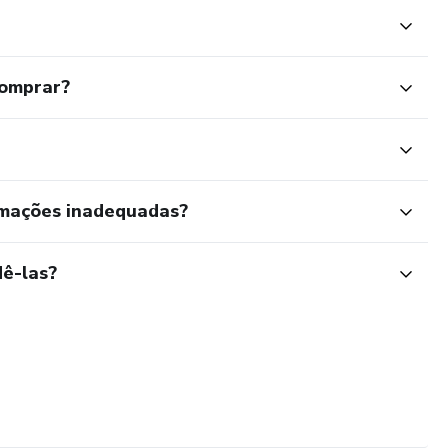
comprar?
rmações inadequadas?
ê-las?