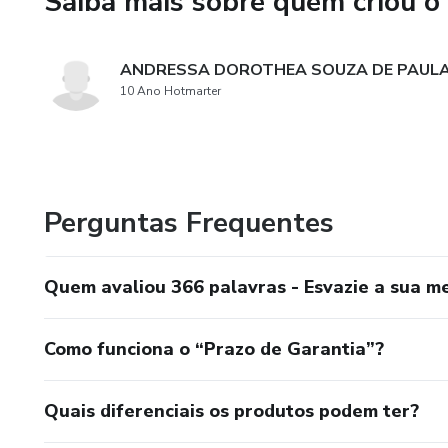
Saiba mais sobre quem criou o
Experimente essa abordagem i
dia de cada vez.
ANDRESSA DOROTHEA SOUZA DE PAUL
10 Ano Hotmarter
Perguntas Frequentes
Quem avaliou 366 palavras - Esvazie a sua me
Como funciona o “Prazo de Garantia”?
Quais diferenciais os produtos podem ter?