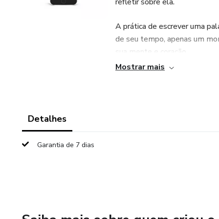
refletir sobre ela.
A prática de escrever uma pal
de seu tempo, apenas um mom
sua mente e coração.
Mostrar mais
Cada palavra escolhida serve 
ajudando você a entender mel
maneira eficaz de esvaziar a m
pessoal.
Detalhes
Transforme a maneira como v
Garantia de 7 dias
que é simples, acessível e s
Com apenas uma palavra por di
um caminho mais claro para o
O livro inclui também indicaçõ