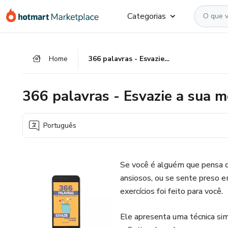
Ir
Ir
Ir
Categorias
para
para
para
o
o
o
conteúdo
pagamento
rodapé
Home
366 palavras - Esvazie a sua mente ansiosa.
principal
366 palavras - Esvazie a sua m
Português
Se você é alguém que pensa
ansiosos, ou se sente preso e
exercícios foi feito para você.
Ele apresenta uma técnica sim