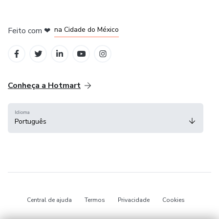
em Bogotá
em Amsterdam
em Madrid
na Cidade do México
Feito com
❤
em Belo Horizonte
Conheça a Hotmart
Idioma
Português
Central de ajuda
Termos
Privacidade
Cookies