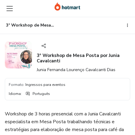
Ir
Ir
Ir
para
para
para
o
o
o
conteúdo
pagamento
rodapé
3º Workshop de Mesa Posta por Junia Cavalcanti
principal
3º Workshop de Mesa Posta por Junia
Cavalcanti
Junia Fernanda Lourenço Cavalcanti Dias
Formato
:
Ingressos para eventos
Idioma
:
Português
Workshop de 3 horas presencial com a Junia Cavalcanti
especialista em Mesa Posta trabalhando técnicas e
estratégias para elaboração de mesa posta para café da