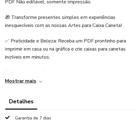
PDF Não editável, somente impressão.
🎁 Transforme presentes simples em experiências
inesquecíveis com as nossas Artes para Caixa Caneta!
✅ Praticidade e Beleza: Receba um PDF prontinho para
imprimir em casa ou na gráfica e crie caixas para canetas
incríveis em minutos.
🎯 Perfeito para Todas as Ocasiões: Seja para presentes
pessoais ou para embalar seus itens de venda, o resultado
Mostrar mais
será sempre profissional e encantador.
Detalhes
🖨️ O kit inclui:
Garantia de 7 dias
Instrução de montagem com vídeo aula.
Modelo exclusivo de caixa personalizada para caneta.