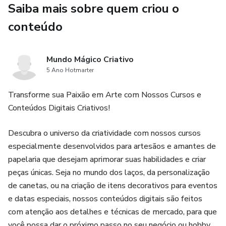
Saiba mais sobre quem criou o
O acesso ao PDF com as artes chega NO E-MAIL que
conteúdo
você cadastra na hora da compra.
👉 Adquira já o seu kit e comece a montar suas caixas para
Mundo Mágico Criativo
canetas hoje mesmo!
5 Ano Hotmarter
Transforme sua Paixão em Arte com Nossos Cursos e
Conteúdos Digitais Criativos!
Descubra o universo da criatividade com nossos cursos
especialmente desenvolvidos para artesãos e amantes de
papelaria que desejam aprimorar suas habilidades e criar
peças únicas. Seja no mundo dos laços, da personalização
de canetas, ou na criação de itens decorativos para eventos
e datas especiais, nossos conteúdos digitais são feitos
com atenção aos detalhes e técnicas de mercado, para que
você possa dar o próximo passo no seu negócio ou hobby.