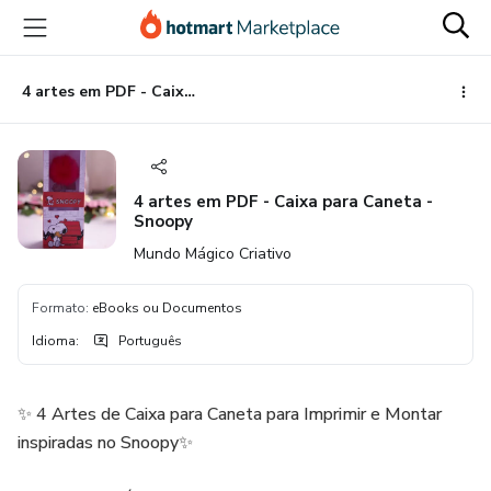
Ir
Ir
Ir
para
para
para
o
o
o
conteúdo
pagamento
rodapé
4 artes em PDF - Caixa para Caneta - Snoopy
principal
4 artes em PDF - Caixa para Caneta -
Snoopy
Mundo Mágico Criativo
Formato
:
eBooks ou Documentos
Idioma
:
Português
✨ 4 Artes de Caixa para Caneta para Imprimir e Montar
inspiradas no Snoopy✨