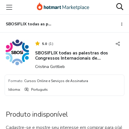
Ir
Ir
Ir
para
para
para
o
o
o
conteúdo
pagamento
rodapé
SBOSIFLIX todas as palestras dos Congressos Internacionais de Odontologia e Saúde Integral
principal
5.0
(
1
)
SBOSIFLIX todas as palestras dos
Congressos Internacionais de
Odontologia e Saúde Integral
Cristina Gottlieb
Formato
:
Cursos Online e Serviços de Assinatura
Idioma
:
Português
Produto indisponível
Cadastre-se e mostre seu interesse em comprar para o(a)