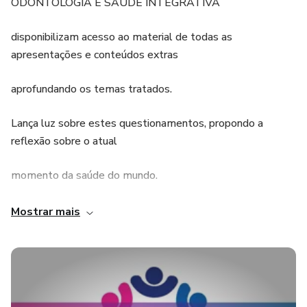
ODONTOLOGIA E SAÚDE INTEGRATIVA
disponibilizam acesso ao material de todas as
apresentações e conteúdos extras
aprofundando os temas tratados.
Lança luz sobre estes questionamentos, propondo a
reflexão sobre o atual
momento da saúde do mundo.
São os Eventos de imersão em conhecimentos
Mostrar mais
integrativos que estão
acontecendo pelo mundo, com palestrantes inovadores
e renomados que compartilham seus estudos,