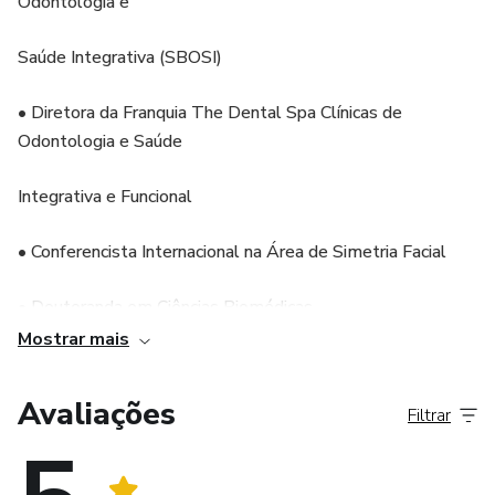
Odontologia e
Saúde Integrativa (SBOSI)
• Diretora da Franquia The Dental Spa Clínicas de
Odontologia e Saúde
Integrativa e Funcional
• Conferencista Internacional na Área de Simetria Facial
• Doutoranda em Ciências Biomédicas
Mostrar mais
• Pós-graduada em Estética do Sorriso, USA, Califórnia
Avaliações
Filtrar
• Especialização em Prótese e Periodontia na universidade
da USP