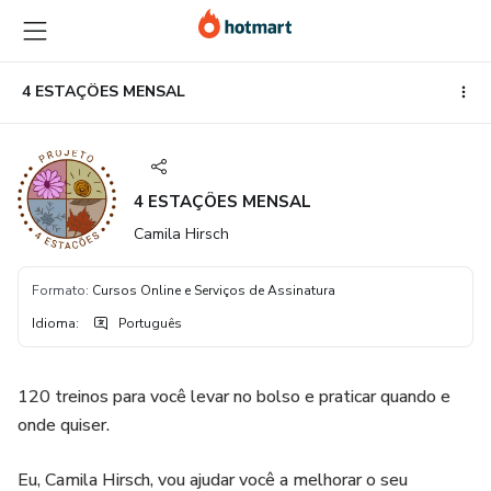
Ir
Ir
Ir
para
para
para
o
o
o
conteúdo
pagamento
rodapé
4 ESTAÇÔES MENSAL
principal
4 ESTAÇÔES MENSAL
Camila Hirsch
Formato
:
Cursos Online e Serviços de Assinatura
Idioma
:
Português
120 treinos para você levar no bolso e praticar quando e
onde quiser.
Eu, Camila Hirsch, vou ajudar você a melhorar o seu