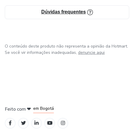
Dúvidas frequentes
O conteúdo deste produto não representa a opinião da Hotmart.
Se você vir informações inadequadas,
denuncie aqui
em Amsterdam
em Madrid
em Bogotá
Feito com
❤
em Belo Horizonte
na Cidade do México