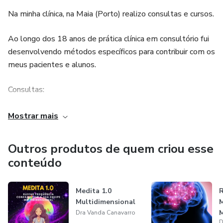
Na minha clínica, na Maia (Porto) realizo consultas e cursos.
Ao longo dos 18 anos de prática clínica em consultório fui
desenvolvendo métodos específicos para contribuir com os
meus pacientes e alunos.
Consultas:
• Medicina Oriental | Acupuntura Clínica
Mostrar mais
• Medicina Bioenergética Clínica
Outros produtos de quem criou esse
conteúdo
• Medicina Quântica
• Barras de Access®
Medita 1.0
Multidimensional
M
• Criadora de técnica Ativação 12 Fitas ADN
Dra Vanda Canavarro
D