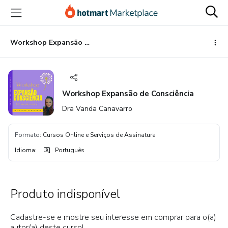
Ir
Ir
Ir
para
para
para
o
o
o
conteúdo
pagamento
rodapé
Workshop Expansão de Consciência
principal
Workshop Expansão de Consciência
Dra Vanda Canavarro
Formato
:
Cursos Online e Serviços de Assinatura
Idioma
:
Português
Produto indisponível
Cadastre-se e mostre seu interesse em comprar para o(a)
autor(a) deste curso!