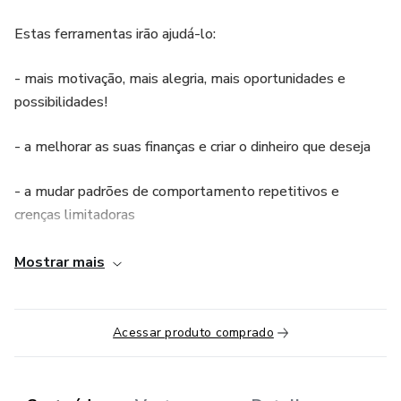
Estas ferramentas irão ajudá-lo:
- mais motivação, mais alegria, mais oportunidades e
possibilidades!
- a melhorar as suas finanças e criar o dinheiro que deseja
- a mudar padrões de comportamento repetitivos e
crenças limitadoras
- a criar a vida profissional dos seus sonhos
Mostrar mais
- criar relacionamentos fabulásticos
Acessar produto comprado
- a criar novas ideias e oportunidades de criar mais dinheiro
na sua vida