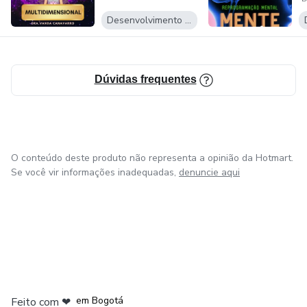
Desenvolvimento Pessoal
Cursos:
• Curso Certificação Internacional Barras Access®
Dúvidas frequentes
• workshops Access Consciousness®
• Curso Medicina Quântica | Medicina Vibracional
• Medicina Integrativa Quântica formada pelo Dr.Amit
O conteúdo deste produto não representa a opinião da Hotmart.
Se você vir informações inadequadas,
denuncie aqui
Goswami
🥰 Testemunhos de pacientes e alunos:
https://www.dravandacanavarroo.com/depoimentos.html
CURSOS | CONSULTAS Porto (Maia)
em Amsterdam
em Madrid
em Bogotá
Feito com
❤