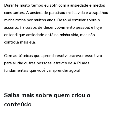
resultado, em qualquer hipótese. Ao adquiri-lo, o
Durante muito tempo eu sofri com a ansiedade e medos
comprador declara estar ciente dessas informações. Os
constantes. A ansiedade paralisou minha vida e atrapalhou
termos e políticas da Hotmart podem ser acessados aqui,
antes mesmo da conclusão da compra.
minha rotina por muitos anos. Resolvi estudar sobre o
assunto, fiz cursos de desenvolvimento pessoal e hoje
entendi que ansiedade está na minha vida, mas não
controla mais ela.
Com as técnicas que aprendi resolvi escrever esse livro
para ajudar outras pessoas, através de 4 Pilares
fundamentais que você vai aprender agora!
Saiba mais sobre quem criou o
conteúdo