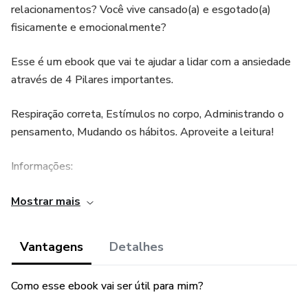
relacionamentos? Você vive cansado(a) e esgotado(a)
fisicamente e emocionalmente?
Esse é um ebook que vai te ajudar a lidar com a ansiedade
através de 4 Pilares importantes.
Respiração correta, Estímulos no corpo, Administrando o
pensamento, Mudando os hábitos. Aproveite a leitura!
Informações:
Esse produto é comercializado com apoio da Hotmart. A
Mostrar mais
plataforma não faz controle editorial prévio dos produtos
comercializados, nem avalia a tecnicidade e experiência
Vantagens
Detalhes
daqueles que os produzem. A existência de um produto e
sua aquisição, por meio da plataforma, não podem ser
Como esse ebook vai ser útil para mim?
consideradas como garantia de qualidade de conteúdo e