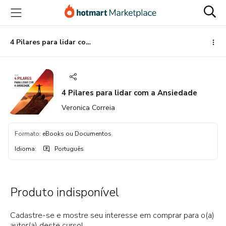
Ir
Ir
Ir
para
para
para
o
o
o
conteúdo
pagamento
rodapé
4 Pilares para lidar com a Ansiedade
principal
4 Pilares para lidar com a Ansiedade
Veronica Correia
Formato
:
eBooks ou Documentos
Idioma
:
Português
Produto indisponível
Cadastre-se e mostre seu interesse em comprar para o(a)
autor(a) deste curso!