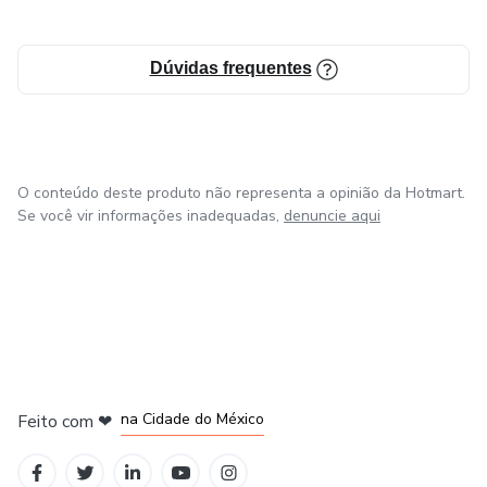
Dúvidas frequentes
O conteúdo deste produto não representa a opinião da Hotmart.
Se você vir informações inadequadas,
denuncie aqui
em Bogotá
em Amsterdam
em Madrid
na Cidade do México
Feito com
❤
em Belo Horizonte