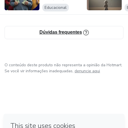
..........................
Educacional
..........................
..........................
Dúvidas frequentes
..........................
O conteúdo deste produto não representa a opinião da Hotmart.
Se você vir informações inadequadas,
denuncie aqui
em Bogotá
em Amsterdam
em Madrid
na Cidade do México
Feito com
❤