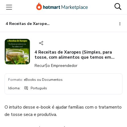
Ir
Ir
Ir
para
para
para
o
o
o
conteúdo
pagamento
rodapé
4 Receitas de Xaropes (Simples, para tosse, com alimentos que temos em casa).
principal
4 Receitas de Xaropes (Simples, para
tosse, com alimentos que temos em
casa).
Recur$o Empreendedor
Formato
:
eBooks ou Documentos
Idioma
:
Português
O intuito desse e-book é ajudar famílias com o tratamento
de tosse seca e produtiva.