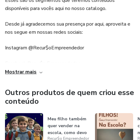
Esses são os segmentos que teremos conteúdos
disponíveis para vocês aqui no nosso catalogo.
Desde já agradecemos sua presença por aqui, aproveita e
nos segue em nossas redes sociais:
Instagram @Recur$oEmpreendedor
Facebook Recur$o Empreendedor
Mostrar mais
Youtube Recur$oEmpreendedor
Outros produtos de quem criou esse
..........................
conteúdo
..........................
Meu filho também
N
..........................
quer vender na
escola, como devo
n
Recur$o Empreendedor
R
ajudar?