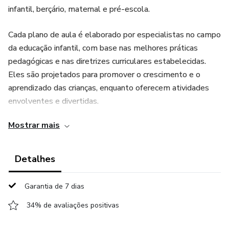
infantil, berçário, maternal e pré-escola.
Cada plano de aula é elaborado por especialistas no campo
da educação infantil, com base nas melhores práticas
pedagógicas e nas diretrizes curriculares estabelecidas.
Eles são projetados para promover o crescimento e o
aprendizado das crianças, enquanto oferecem atividades
envolventes e divertidas.
Mostrar mais
Com essa coleção abrangente, você terá acesso a uma
variedade de temas, como linguagem, matemática,
ciências, arte, música, movimento e muito mais. Cada plano
Detalhes
de aula inclui objetivos claros, atividades detalhadas,
materiais necessários e avaliação, facilitando o
Garantia de 7 dias
planejamento e a execução das aulas.
34% de avaliações positivas