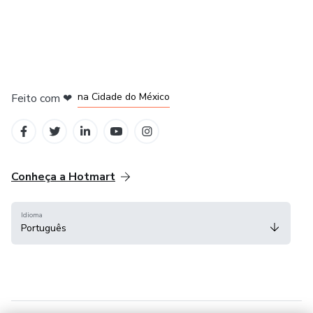
em Bogotá
em Amsterdam
em Madrid
na Cidade do México
Feito com
❤
em Belo Horizonte
Conheça a Hotmart
Idioma
Português