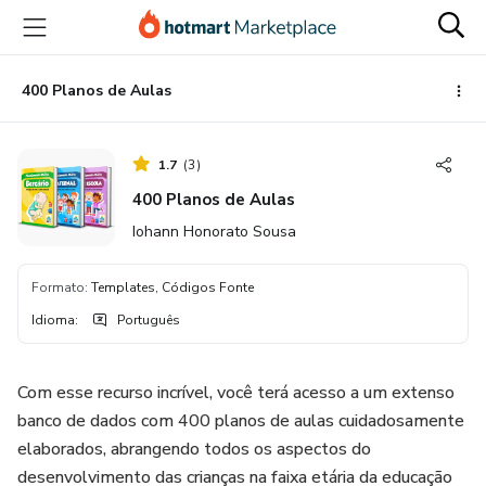
Ir
Ir
Ir
para
para
para
o
o
o
conteúdo
pagamento
rodapé
400 Planos de Aulas
principal
1.7
(
3
)
400 Planos de Aulas
Iohann Honorato Sousa
Formato
:
Templates, Códigos Fonte
Idioma
:
Português
Com esse recurso incrível, você terá acesso a um extenso
banco de dados com 400 planos de aulas cuidadosamente
elaborados, abrangendo todos os aspectos do
desenvolvimento das crianças na faixa etária da educação