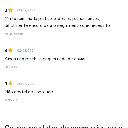
1
08/07/2024
Muito ruim, nada prático todos os planos juntos,
dificilmente encoro para o seguimento que necessito.
JAQUELINE
3
01/04/2024
Ainda não recebi já paguei nada de enviar
RUBEM
1
26/02/2024
Não gostei do conteúdo
JESSICA
Outros produtos de quem criou esse