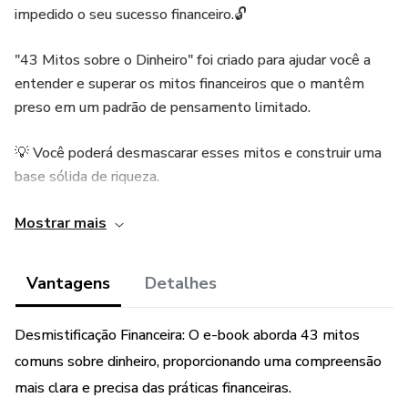
impedido o seu sucesso financeiro.🔓
"43 Mitos sobre o Dinheiro" foi criado para ajudar você a
entender e superar os mitos financeiros que o mantêm
preso em um padrão de pensamento limitado.
💡 Você poderá desmascarar esses mitos e construir uma
base sólida de riqueza.
A transformação financeira está ao seu alcance! Ao
Mostrar mais
desafiar e superar esses mitos, você abrirá as portas para
uma vida de abundância e prosperidade.
Vantagens
Detalhes
🔐Este conteúdo é um convite para uma jornada de
Desmistificação Financeira: O e-book aborda 43 mitos
transformação financeira, onde você aprenderá a mudar sua
comuns sobre dinheiro, proporcionando uma compreensão
mentalidade financeira e deixar para trás as crenças
limitantes sobre dinheiro.
mais clara e precisa das práticas financeiras.