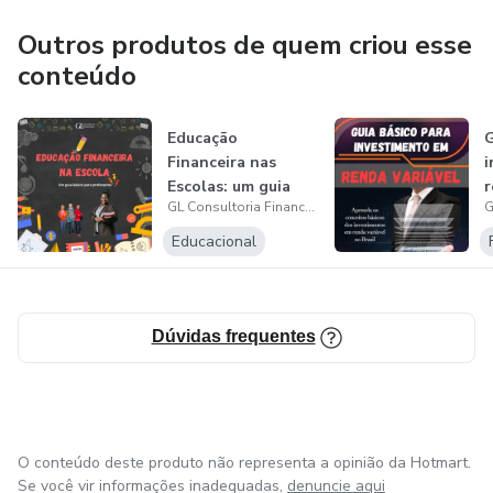
e conquistar a liberdade financeira.
Outros produtos de quem criou esse
Junte-se a nós na jornada rumo à independência financeira e
conteúdo
descubra como alcançar estabilidade, crescimento e
realização pessoal.
Educação
G
Financeira nas
i
Escolas: um guia
r
GL Consultoria Financeira
básico para
profess...
Educacional
Dúvidas frequentes
O conteúdo deste produto não representa a opinião da Hotmart.
Se você vir informações inadequadas,
denuncie aqui