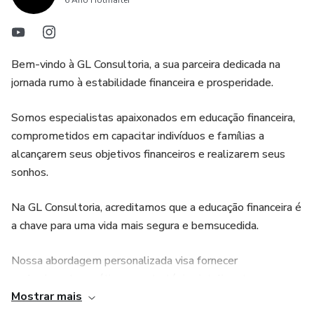
6 Ano Hotmarter
Bem-vindo à GL Consultoria, a sua parceira dedicada na
jornada rumo à estabilidade financeira e prosperidade.
Somos especialistas apaixonados em educação financeira,
comprometidos em capacitar indivíduos e famílias a
alcançarem seus objetivos financeiros e realizarem seus
sonhos.
Na GL Consultoria, acreditamos que a educação financeira é
a chave para uma vida mais segura e bemsucedida.
Nossa abordagem personalizada visa fornecer
conhecimentos práticos e estratégias inteligentes,
Mostrar mais
capacitando nossos clientes a tomar decisões informadas