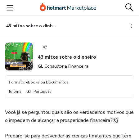
Ir
Ir
Ir
para
para
para
o
o
o
conteúdo
pagamento
rodapé
43 mitos sobre o dinheiro
principal
43 mitos sobre o dinheiro
GL Consultoria Financeira
Formato
:
eBooks ou Documentos
Idioma
:
Português
Você já se perguntou quais são os verdadeiros motivos que
o impedem de alcançar a prosperidade financeira?🤔
Prepare-se para desvendar as crenças limitantes que têm