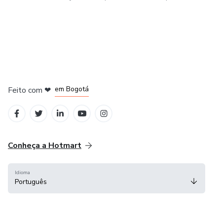
em Amsterdam
em Madrid
em Bogotá
Feito com
❤
em Belo Horizonte
na Cidade do México
Conheça a Hotmart
Idioma
Português