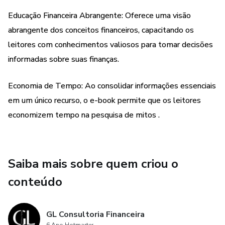
Descubra como mudar sua relação com o dinheiro e
Educação Financeira Abrangente: Oferece uma visão
alcançar seus objetivos financeiros.
abrangente dos conceitos financeiros, capacitando os
leitores com conhecimentos valiosos para tomar decisões
Comece sua jornada rumo à prosperidade agora mesmo!
informadas sobre suas finanças.
Economia de Tempo: Ao consolidar informações essenciais
em um único recurso, o e-book permite que os leitores
economizem tempo na pesquisa de mitos .
Saiba mais sobre quem criou o
conteúdo
GL Consultoria Financeira