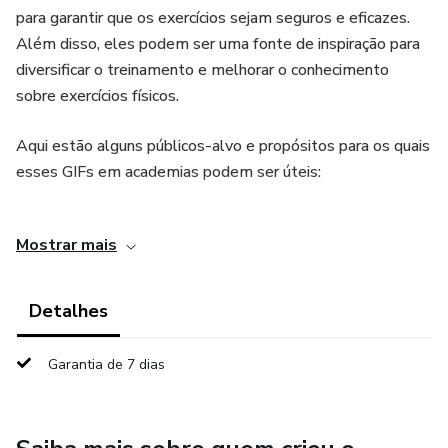
para garantir que os exercícios sejam seguros e eficazes.
Além disso, eles podem ser uma fonte de inspiração para
diversificar o treinamento e melhorar o conhecimento
sobre exercícios físicos.
Aqui estão alguns públicos-alvo e propósitos para os quais
esses GIFs em academias podem ser úteis:
Iniciantes em Exercícios Físicos: Para pessoas que estão
Mostrar mais
começando a se exercitar, os GIFs podem oferecer
orientações visuais claras sobre como realizar os exercícios
básicos de forma adequada e segura.
Detalhes
Entusiastas do Fitness: Aqueles que já têm algum
Garantia de 7 dias
conhecimento em fitness podem usar os GIFs para
expandir seu repertório de exercícios, experimentando
variações e movimentos mais avançados.