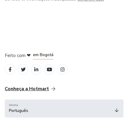
em Amsterdam
em Madrid
em Bogotá
Feito com
❤
em Belo Horizonte
na Cidade do México
Conheça a Hotmart
Idioma
Português