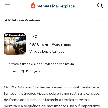
Ir
Ir
Ir
para
para
para
o
o
o
conteúdo
pagamento
rodapé
497 Gifs em Academias
principal
497 Gifs em Academias
Vinícius Egidio Lamego
Formato
:
Cursos Online e Serviços de Assinatura
Idioma
:
Português
Os 497 Gifs em Academias servem principalmente para
fornecer instruções visuais sobre como realizar exercícios
de forma adequada, destacando a técnica correta, a
postura e a sequência de movimentos. Isso é importante