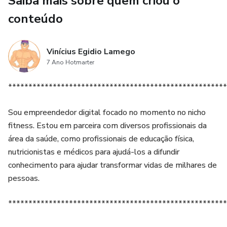
Saiba mais sobre quem criou o
Treinamento de Força: Os GIFs podem ser úteis para quem
conteúdo
deseja melhorar a força muscular. Eles podem abranger
exercícios com pesos livres, máquinas de academia e
Vinícius Egidio Lamego
equipamentos específicos.
7 Ano Hotmarter
Treinamento de Hipertrofia: Para pessoas que desejam
******************************************************
ganhar massa muscular, os GIFs podem mostrar exercícios
de hipertrofia, incluindo séries, repetições e técnicas de
Sou empreendedor digital focado no momento no nicho
treino avançadas.
fitness. Estou em parceira com diversos profissionais da
área da saúde, como profissionais de educação física,
Treinamento de Cardiovascular: Além dos exercícios de
nutricionistas e médicos para ajudá-los a difundir
resistência, os GIFs podem demonstrar exercícios de
conhecimento para ajudar transformar vidas de milhares de
cardio, como corrida, ciclismo ou movimentos aeróbicos.
pessoas.
Atletas e Esportistas: Atletas de diferentes modalidades
******************************************************
podem usar os GIFs para complementar seus treinos,
melhorar o desempenho e prevenir lesões.