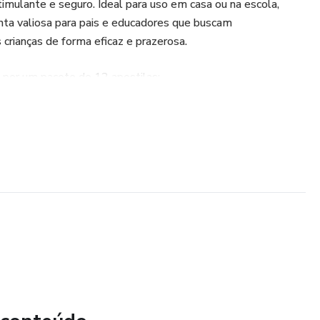
mulante e seguro. Ideal para uso em casa ou na escola,
ta valiosa para pais e educadores que buscam
rianças de forma eficaz e prazerosa.
por um pacote de 12 apostilas:
lta: Frutas e Vegetais
alta: Camisas de Futebol
lta: Caixas de Presente
lta: Animais
ura & Sombra
ciação de Ideias