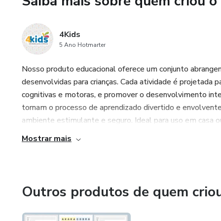
Saiba mais sobre quem criou o
7) Fazendo Pareamentos: Op
8) Fazendo Pareamentos: Cor
4Kids
5 Ano Hotmarter
9) Fazendo Pareamentos: Fo
Nosso produto educacional oferece um conjunto abrange
10) Trabalhando com o Alfab
desenvolvidas para crianças. Cada atividade é projetada p
cognitivas e motoras, e promover o desenvolvimento inte
11)Trabalhando com o Alfabet
tornam o processo de aprendizado divertido e envolvente,
ambiente estimulante e seguro. Ideal para uso em casa ou
12) Encontrando as Letras Inic
Mostrar mais
São mais de 150 atividades pa
Outros produtos de quem crio