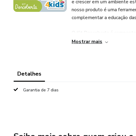
e crescer em um ambiente esti
nosso produto é uma ferramen
complementar a educação das c
O Kit Descoberta é composto 
Mostrar mais
1) Encontrando a Parte que Fa
2) Encontrando a Parte que F
Detalhes
3) Encontrando a Parte que Fa
Garantia de 7 dias
4) Encontrando a Parte que Fa
5) Fazendo Pareamentos: Fig
6) Fazendo Pareamentos: Asso