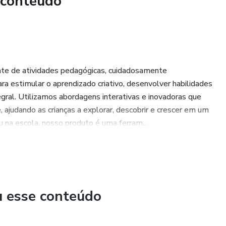
 conteúdo
ostos
es
rmas & Números
nte de atividades pedagógicas, cuidadosamente
eto
ara estimular o aprendizado criativo, desenvolver habilidades
gral. Utilizamos abordagens interativas e inovadoras que
o - Refil
 ajudando as crianças a explorar, descobrir e crescer em um
 na escola, nosso produto é uma ferram...
iais
ra você imprimir!
u esse conteúdo