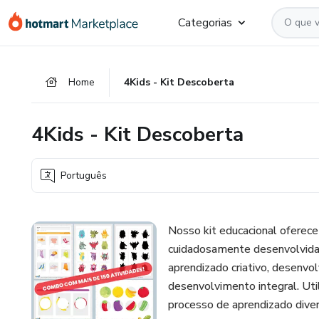
Ir
Ir
Ir
Categorias
para
para
para
o
o
o
conteúdo
pagamento
rodapé
Home
4Kids - Kit Descoberta
principal
4Kids - Kit Descoberta
Português
Nosso kit educacional oferece
cuidadosamente desenvolvidas 
aprendizado criativo, desenvo
desenvolvimento integral. Uti
processo de aprendizado divert