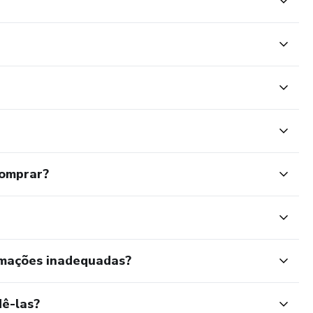
comprar?
rmações inadequadas?
ê-las?