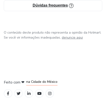
Dúvidas frequentes
O conteúdo deste produto não representa a opinião da Hotmart.
Se você vir informações inadequadas,
denuncie aqui
em Bogotá
em Amsterdam
em Madrid
na Cidade do México
Feito com
❤
em Belo Horizonte