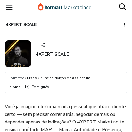
Ir
Ir
Ir
para
para
para
o
o
o
conteúdo
pagamento
rodapé
4XPERT SCALE
principal
4XPERT SCALE
Formato
:
Cursos Online e Serviços de Assinatura
Idioma
:
Português
Você já imaginou ter uma marca pessoal que atrai o cliente
certo — sem precisar correr atrás, negociar demais ou
depender apenas de indicações? O 4XPERT Marketing te
ensina o método MAP — Marca, Autoridade e Presença,