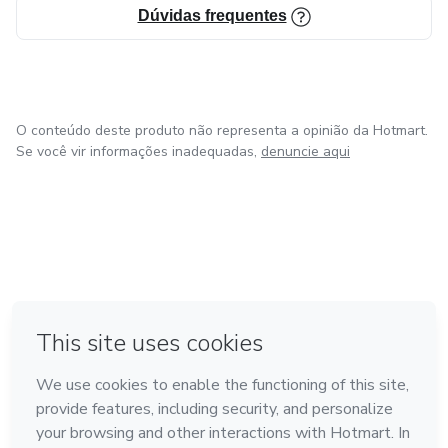
Dúvidas frequentes
O conteúdo deste produto não representa a opinião da Hotmart.
Se você vir informações inadequadas,
denuncie aqui
em Amsterdam
em Madrid
em Bogotá
Feito com
❤
em Belo Horizonte
na Cidade do México