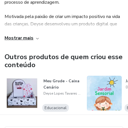
processo de aprendizagem.
Motivada pela paixão de criar um impacto positivo na vida
das crianças, Deyse desenvolveu um produto digital que
visa facilitar atividades simples e práticas para
Mostrar mais
professores, pais e responsáveis. Seu objetivo é ajudar as
crianças a se conectarem com a natureza, promovendo um
desenvolvimento pleno de forma lúdica e participativa.
Outros produtos de quem criou esse
Com sua expertise e comprometimento, Deyse se tornou
conteúdo
uma referência na área, oferecendo soluções que tornam o
aprendizado mais acessível e envolvente.
Meu Grude - Caixa
J
Cenário
Deyse Lopes Tavares Milome
Educacional