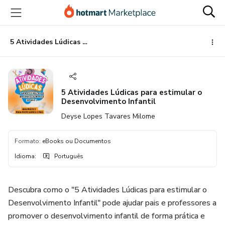
Ir
Ir
Ir
para
para
para
o
o
o
conteúdo
pagamento
rodapé
5 Atividades Lúdicas para estimular o Desenvolvimento Infantil
principal
5 Atividades Lúdicas para estimular o
Desenvolvimento Infantil
Deyse Lopes Tavares Milome
Formato
:
eBooks ou Documentos
Idioma
:
Português
Descubra como o "5 Atividades Lúdicas para estimular o
Desenvolvimento Infantil" pode ajudar pais e professores a
promover o desenvolvimento infantil de forma prática e