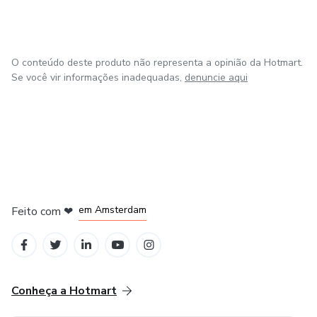
O conteúdo deste produto não representa a opinião da Hotmart.
Se você vir informações inadequadas,
denuncie aqui
em Madrid
em Amsterdam
Feito com
❤
em Belo Horizonte
na Cidade do México
em Bogotá
Conheça a Hotmart