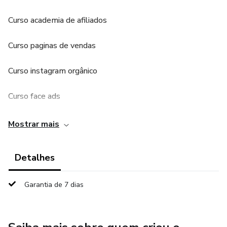
Curso academia de afiliados
Curso paginas de vendas
Curso instagram orgânico
Curso face ads
Curso Copy
Mostrar mais
Aproveite a oportunidade e venha começar sua carreira no
Detalhes
marketing digital
Garantia de 7 dias