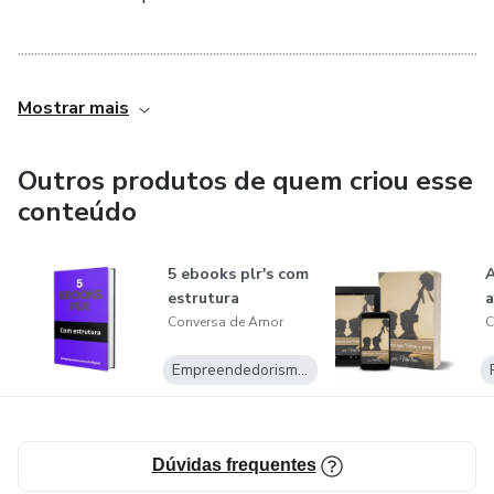
................................................................................................................................................
Autor: Amores que Valem a pena
Mostrar mais
: Uma Ajuda com o Amor
Outros produtos de quem criou esse
conteúdo
..................................................................
5 ebooks plr's com
A
estrutura
a
Conversa de Amor
C
Empreendedorismo Digital
Dúvidas frequentes