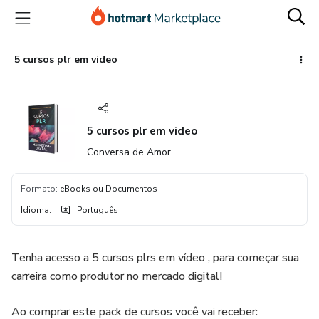
Ir
Ir
Ir
para
para
para
o
o
o
conteúdo
pagamento
rodapé
5 cursos plr em video
principal
5 cursos plr em video
Conversa de Amor
Formato
:
eBooks ou Documentos
Idioma
:
Português
Tenha acesso a 5 cursos plrs em vídeo , para começar sua
carreira como produtor no mercado digital!
Ao comprar este pack de cursos você vai receber: