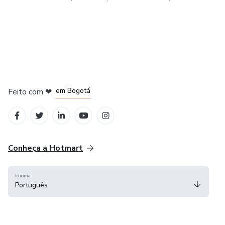
em Amsterdam
em Madrid
em Bogotá
Feito com
❤
em Belo Horizonte
na Cidade do México
Conheça a Hotmart
Idioma
Português