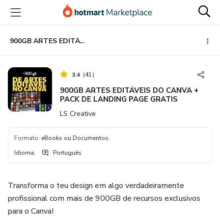
Ir
Ir
Ir
para
para
para
o
o
o
conteúdo
pagamento
rodapé
900GB ARTES EDITÁVEIS DO CANVA + PACK DE LANDING PAGE GRATIS
principal
3.4
(
41
)
900GB ARTES EDITÁVEIS DO CANVA +
PACK DE LANDING PAGE GRATIS
LS Creative
Formato
:
eBooks ou Documentos
Idioma
:
Português
Transforma o teu design em algo verdadeiramente
profissional com mais de 900GB de recursos exclusivos
para o Canva!