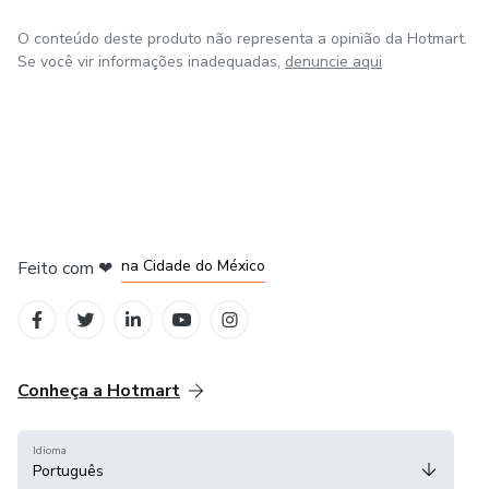
O conteúdo deste produto não representa a opinião da Hotmart.
Se você vir informações inadequadas,
denuncie aqui
em Bogotá
em Amsterdam
em Madrid
na Cidade do México
Feito com
❤
em Belo Horizonte
Conheça a Hotmart
Idioma
Português