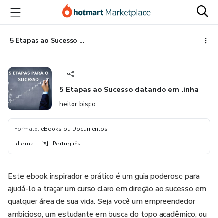
Ir
Ir
Ir
para
para
para
o
o
o
conteúdo
pagamento
rodapé
5 Etapas ao Sucesso datando em linha
principal
5 Etapas ao Sucesso datando em linha
heitor bispo
Formato
:
eBooks ou Documentos
Idioma
:
Português
Este ebook inspirador e prático é um guia poderoso para
ajudá-lo a traçar um curso claro em direção ao sucesso em
qualquer área de sua vida. Seja você um empreendedor
ambicioso, um estudante em busca do topo acadêmico, ou