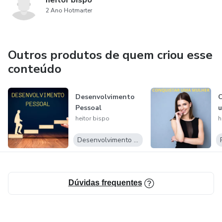
heitor bispo
2 Ano Hotmarter
Outros produtos de quem criou esse
conteúdo
Desenvolvimento
C
Pessoal
u
heitor bispo
h
Desenvolvimento Pessoal
Dúvidas frequentes