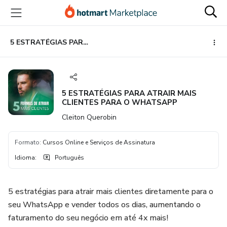
Ir
Ir
Ir
para
para
para
o
o
o
conteúdo
pagamento
rodapé
5 ESTRATÉGIAS PARA ATRAIR MAIS CLIENTES PARA O WHATSAPP
principal
5 ESTRATÉGIAS PARA ATRAIR MAIS
CLIENTES PARA O WHATSAPP
Cleiton Querobin
Formato
:
Cursos Online e Serviços de Assinatura
Idioma
:
Português
5 estratégias para atrair mais clientes diretamente para o
seu WhatsApp e vender todos os dias, aumentando o
faturamento do seu negócio em até 4x mais!