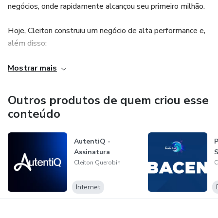
negócios, onde rapidamente alcançou seu primeiro milhão.
Hoje, Cleiton construiu um negócio de alta performance e,
além disso:
➤ Foi sócio de mais de 11 empresas e franquias
Mostrar mais
➤ Mentorou mais de 65 segmentos de empresas
Outros produtos de quem criou esse
conteúdo
➤ Lidera um grupo de empreendedores que fatura mais de
100 milhões por ano
AutentiQ -
Assinatura
➤ Gerencia mais de 35 colaboradores em suas empresas
Cleiton Querobin
C
➤ Realiza grandes eventos para empreendedores de todo
Internet
o Brasil, atingindo mais de 1 milhão de empreendedores
nas redes sociais.