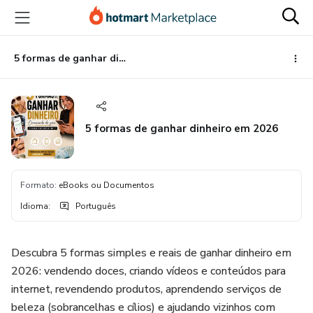
Ir
Ir
Ir
para
para
para
o
o
o
conteúdo
pagamento
rodapé
5 formas de ganhar dinheiro em 2026
principal
5 formas de ganhar dinheiro em 2026
Formato
:
eBooks ou Documentos
Idioma
:
Português
Descubra 5 formas simples e reais de ganhar dinheiro em
2026: vendendo doces, criando vídeos e conteúdos para
internet, revendendo produtos, aprendendo serviços de
beleza (sobrancelhas e cílios) e ajudando vizinhos com