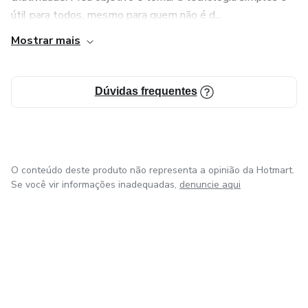
útil para todos, mesmo para quem não é d...
Mostrar mais
Dúvidas frequentes
O conteúdo deste produto não representa a opinião da Hotmart.
Se você vir informações inadequadas,
denuncie aqui
em Bogotá
em Amsterdam
em Madrid