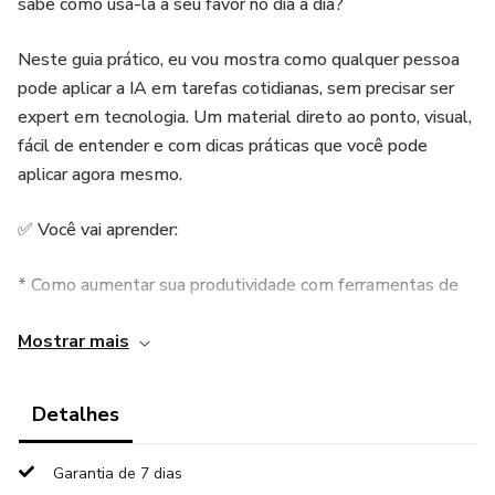
sabe como usá-la a seu favor no dia a dia?
Neste guia prático, eu vou mostra como qualquer pessoa
pode aplicar a IA em tarefas cotidianas, sem precisar ser
expert em tecnologia. Um material direto ao ponto, visual,
fácil de entender e com dicas práticas que você pode
aplicar agora mesmo.
✅ Você vai aprender:
* Como aumentar sua produtividade com ferramentas de
IA
Mostrar mais
*Formas de aprender mais rápido com plataformas
inteligentes
Detalhes
*Como criar conteúdo para redes sociais com inteligência
Garantia de 7 dias
artificial