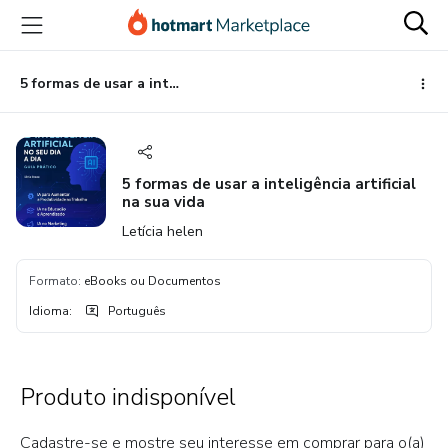
Ir
Ir
Ir
para
para
para
o
o
o
conteúdo
pagamento
rodapé
5 formas de usar a inteligência artificial na sua vida
principal
5 formas de usar a inteligência artificial
na sua vida
Letícia helen
Formato
:
eBooks ou Documentos
Idioma
:
Português
Produto indisponível
Cadastre-se e mostre seu interesse em comprar para o(a)