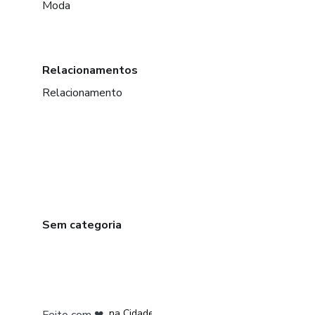
Moda
Relacionamentos
Relacionamento
Sem categoria
em Bogotá
em Amsterdam
em Madrid
na Cidade do México