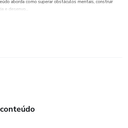
teúdo aborda como superar obstáculos mentais, construir
a e desenvo...
 conteúdo