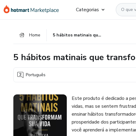
Ir
Ir
Ir
Categorias
para
para
para
o
o
o
conteúdo
pagamento
rodapé
Home
5 hábitos matinais que transformarão sua vida
principal
5 hábitos matinais que transf
Português
Este produto é dedicado a pe
vidas, mas se sentem frustra
ensinar hábitos transformador
prosperidade dos participante
você aprenderá a implementa