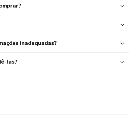
comprar?
rmações inadequadas?
ê-las?