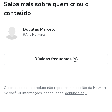
Saiba mais sobre quem criou o
Para executarem os serviços, as empresas de projetos
elétricos atuam com infraestrutura sofisticada e equipe
conteúdo
técnica completa. Assim, elaboram a execução dos
projetos de acordo com as necessidades do espaço e de
Douglas Marcelo
sua finalidade.
6 Ano Hotmarter
Projetos Elétrico de Medição Coletiva Bifásico Residencial.
Dúvidas frequentes
O conteúdo deste produto não representa a opinião da Hotmart.
Se você vir informações inadequadas,
denuncie aqui