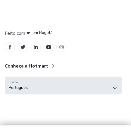
em Amsterdam
em Madrid
em Bogotá
Feito com
❤
em Belo Horizonte
na Cidade do México
Conheça a Hotmart
Idioma
Português