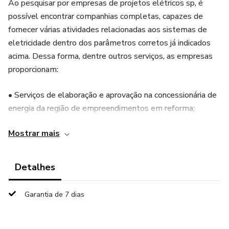
Ao pesquisar por empresas de projetos elétricos sp, é
possível encontrar companhias completas, capazes de
fornecer várias atividades relacionadas aos sistemas de
eletricidade dentro dos parâmetros corretos já indicados
acima. Dessa forma, dentre outros serviços, as empresas
proporcionam:
• Serviços de elaboração e aprovação na concessionária de
energia da região de empreendimentos em reforma;
Mostrar mais
• Composição de prumadas elétricas;
• Adaptação e atualização de quadros e painéis elétricos
Detalhes
de áreas comuns de condomínios;
Garantia de 7 dias
• Demais atividades de construções e reformas
relacionadas à eletricidade.