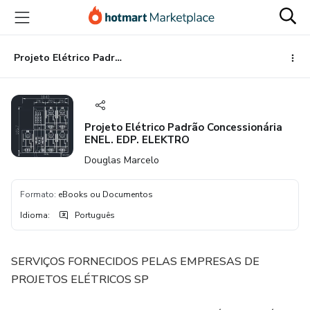
Ir
Ir
Ir
para
para
para
o
o
o
conteúdo
pagamento
rodapé
Projeto Elétrico Padrão Concessionária ENEL. EDP. ELEKTRO
principal
Projeto Elétrico Padrão Concessionária
ENEL. EDP. ELEKTRO
Douglas Marcelo
Formato
:
eBooks ou Documentos
Idioma
:
Português
SERVIÇOS FORNECIDOS PELAS EMPRESAS DE
PROJETOS ELÉTRICOS SP