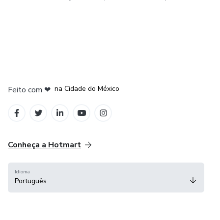
em Bogotá
em Amsterdam
em Madrid
na Cidade do México
Feito com
❤
em Belo Horizonte
Conheça a Hotmart
Idioma
Português