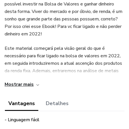
possível investir na Bolsa de Valores e ganhar dinheiro
desta forma. Viver do mercado e por óbvio, de renda, é um
sonho que grande parte das pessoas possuem, correto?
Por isso criei esse Ebook! Para vc ficar ligado e não perder
dinheiro em 2022!
Este material começará pela visão geral do que é
necessário para ficar ligado na bolsa de valores em 2022,
em seguida introduziremos a atual ascenção dos produtos
da renda fixa. Ademais, entraremos na análise de metais
preciosos e ouro, bem como Ouro/Real Brasileiro.
Mostrar mais
Atualmente, as criptomoedas estão em ascensão e não
poderíamos deixar de comentar sobre esse mercado que
Vantagens
Detalhes
pode possibilitar inúmeras possibilidades para seus
investidores
- Linguagem fácil