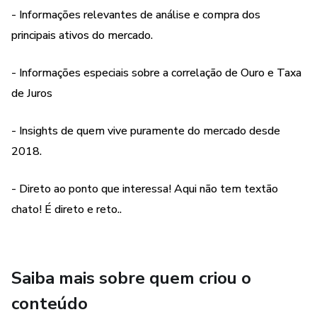
Elaborado por Lucas Nakata, Trader com mais de 4 anos
- Informações relevantes de análise e compra dos
de experiência no Mercado tradicional e de Criptomoedas e
principais ativos do mercado.
por fim, Educador na corretora Easy Crypto.
- Informações especiais sobre a correlação de Ouro e Taxa
de Juros
- Insights de quem vive puramente do mercado desde
2018.
- Direto ao ponto que interessa! Aqui não tem textão
chato! É direto e reto..
Saiba mais sobre quem criou o
conteúdo