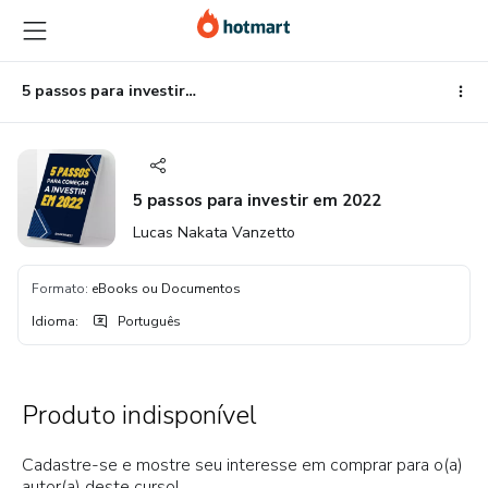
Ir
Ir
Ir
para
para
para
o
o
o
conteúdo
pagamento
rodapé
5 passos para investir em 2022
principal
5 passos para investir em 2022
Lucas Nakata Vanzetto
Formato
:
eBooks ou Documentos
Idioma
:
Português
Produto indisponível
Cadastre-se e mostre seu interesse em comprar para o(a)
autor(a) deste curso!