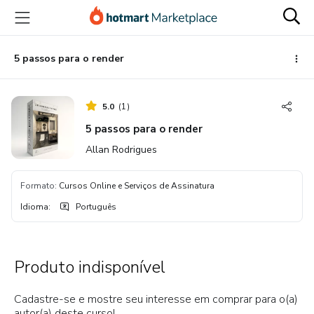
Ir
Ir
Ir
para
para
para
o
o
o
conteúdo
pagamento
rodapé
5 passos para o render
principal
5.0
(
1
)
5 passos para o render
Allan Rodrigues
Formato
:
Cursos Online e Serviços de Assinatura
Idioma
:
Português
Produto indisponível
Cadastre-se e mostre seu interesse em comprar para o(a)
autor(a) deste curso!