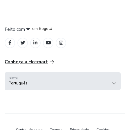
em Amsterdam
em Madrid
em Bogotá
Feito com
❤
em Belo Horizonte
na Cidade do México
Conheça a Hotmart
Idioma
Português
Central de ajuda
Termos
Privacidade
Cookies