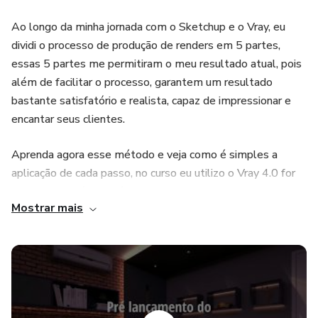
Ao longo da minha jornada com o Sketchup e o Vray, eu
dividi o processo de produção de renders em 5 partes,
essas 5 partes me permitiram o meu resultado atual, pois
além de facilitar o processo, garantem um resultado
bastante satisfatório e realista, capaz de impressionar e
encantar seus clientes.
Aprenda agora esse método e veja como é simples a
aplicação de cada passo, no curso eu utilizo o Vray 4.0 for
Sketchup, porém o método funciona em qualquer software
Mostrar mais
que você estiver usando, e foi com esses 5 passos que
além do Sketchup + Vray, eu consegui resultados
excelentes no 3dsmax + Corona renderer.