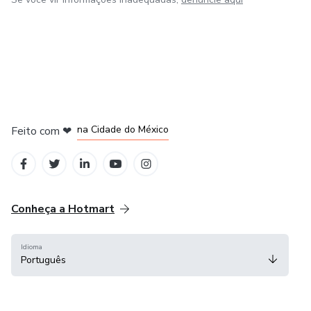
em Bogotá
em Amsterdam
em Madrid
na Cidade do México
Feito com
❤
em Belo Horizonte
Conheça a Hotmart
Idioma
Português