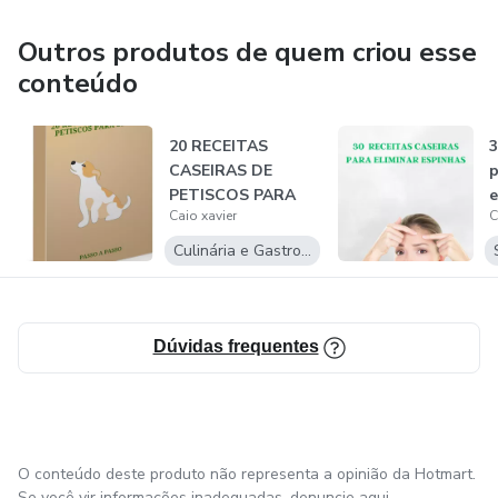
Outros produtos de quem criou esse
conteúdo
20 RECEITAS
3
CASEIRAS DE
p
PETISCOS PARA
e
Caio xavier
C
SEU PET
Culinária e Gastronomia
Dúvidas frequentes
O conteúdo deste produto não representa a opinião da Hotmart.
Se você vir informações inadequadas,
denuncie aqui