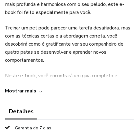
mais profunda e harmoniosa com o seu peludo, este e-
book foi feito especialmente para você.
Treinar um pet pode parecer uma tarefa desafiadora, mas
com as técnicas certas e a abordagem correta, você
descobrirá como é gratificante ver seu companheiro de
quatro patas se desenvolver e aprender novos
comportamentos.
Neste e-book, você encontrará um guia completo e
detalhado para treinar o seu pet, seja ele um cão, gato, ave
Mostrar mais
ou qualquer outro animal de estimação. Aqui, vamos
explorar desde os princípios básicos do treinamento até
técnicas avançadas, tudo de forma simples e acessível.
Detalhes
Garantia de 7 dias