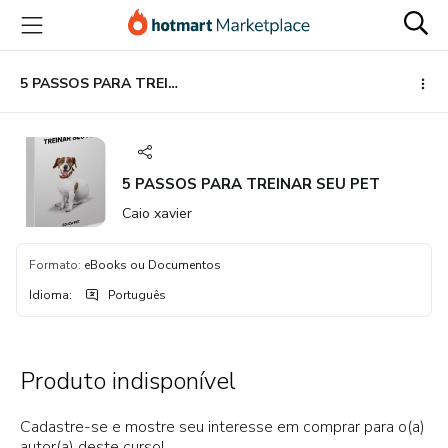
Ir
Ir
Ir
para
para
para
o
o
o
conteúdo
pagamento
rodapé
5 PASSOS PARA TREINAR SEU PET
principal
5 PASSOS PARA TREINAR SEU PET
Caio xavier
Formato
:
eBooks ou Documentos
Idioma
:
Português
Produto indisponível
Cadastre-se e mostre seu interesse em comprar para o(a)
autor(a) deste curso!