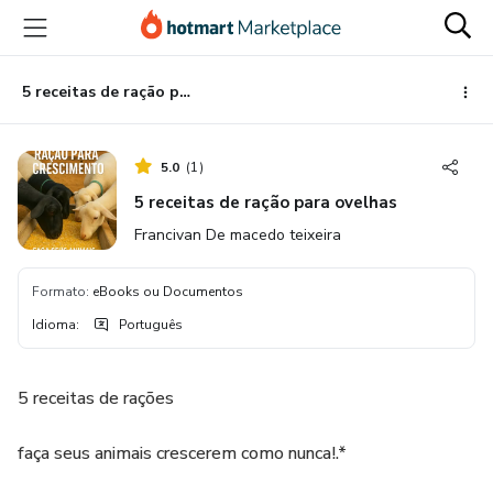
Ir
Ir
Ir
para
para
para
o
o
o
conteúdo
pagamento
rodapé
5 receitas de ração para ovelhas
principal
5.0
(
1
)
5 receitas de ração para ovelhas
Francivan De macedo teixeira
Formato
:
eBooks ou Documentos
Idioma
:
Português
5 receitas de rações
faça seus animais crescerem como nunca!.*