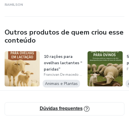
RAMILSON
Outros produtos de quem criou esse
conteúdo
10 rações para
5
ovelhas lactantes “
p
paridas”
Francivan De macedo teixeira
Animais e Plantas
Dúvidas frequentes