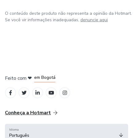
O conteúdo deste produto não representa a opinião da Hotmart.
Se você vir informações inadequadas,
denuncie aqui
em Amsterdam
em Madrid
em Bogotá
Feito com
❤
em Belo Horizonte
na Cidade do México
Conheça a Hotmart
Idioma
Português