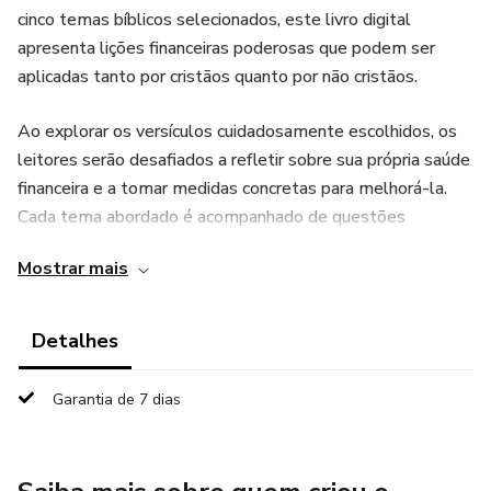
cinco temas bíblicos selecionados, este livro digital
apresenta lições financeiras poderosas que podem ser
aplicadas tanto por cristãos quanto por não cristãos.
Ao explorar os versículos cuidadosamente escolhidos, os
leitores serão desafiados a refletir sobre sua própria saúde
financeira e a tomar medidas concretas para melhorá-la.
Cada tema abordado é acompanhado de questões
perspicazes que incentivam o leitor a examinar seu próprio
Mostrar mais
relacionamento com o dinheiro e a buscar uma vida de
equilíbrio e prosperidade.
Detalhes
Se você está em busca de orientação espiritual e prática
para alcançar a prosperidade financeira, este ebook é
Garantia de 7 dias
perfeito para você. Com as palavras-chave "Bíblia",
"Prosperidade" e "Riqueza" em mente, este produto
digital é uma ferramenta indispensável para aqueles que