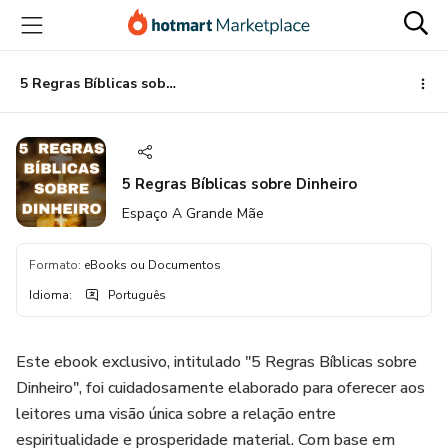
Ir
Ir
Ir
para
para
para
o
o
o
conteúdo
pagamento
rodapé
5 Regras Bíblicas sobre Dinheiro
principal
5 Regras Bíblicas sobre Dinheiro
Espaço A Grande Mãe
Formato
:
eBooks ou Documentos
Idioma
:
Português
Este ebook exclusivo, intitulado "5 Regras Bíblicas sobre
Dinheiro", foi cuidadosamente elaborado para oferecer aos
leitores uma visão única sobre a relação entre
espiritualidade e prosperidade material. Com base em