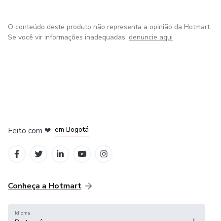
O conteúdo deste produto não representa a opinião da Hotmart.
Se você vir informações inadequadas,
denuncie aqui
em Amsterdam
em Madrid
em Bogotá
Feito com
❤
em Belo Horizonte
na Cidade do México
Conheça a Hotmart
Idioma