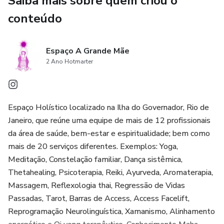
Saiba mais sobre quem criou o
desejam alinhar seus valores espirituais com suas metas
conteúdo
financeiras.
Não perca a oportunidade de adquirir este valioso recurso
Espaço A Grande Mãe
que oferece uma perspectiva única sobre as finanças à luz
2 Ano Hotmarter
dos ensinamentos bíblicos. Aproveite essa jornada
transformadora em direção a uma vida de equilíbrio,
abundância e sucesso financeiro.
Espaço Holístico localizado na Ilha do Governador, Rio de
Janeiro, que reúne uma equipe de mais de 12 profissionais
da área de saúde, bem-estar e espiritualidade; bem como
mais de 20 serviços diferentes. Exemplos: Yoga,
Meditação, Constelação familiar, Dança sistêmica,
Thetahealing, Psicoterapia, Reiki, Ayurveda, Aromaterapia,
Massagem, Reflexologia thai, Regressão de Vidas
Passadas, Tarot, Barras de Access, Access Facelift,
Reprogramação Neurolinguística, Xamanismo, Alinhamento