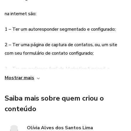
é ilusão! Nunca se esqueça disto. Sem mais, desejo ótima
na internet são:
leitura.
1 – Ter um autoresponder segmentado e configurado;
2 – Ter uma página de captura de contatos, ou, um site
com seu formulário de contato configurado;
3 – Ter um poderoso funil de Marketing funcional e
segmentado;
Mostrar mais
4 – Ter um blog interligado com as principais redes sociais
Saiba mais sobre quem criou o
para propagar conteúdo de alta qualidade e criar seu nome
conteúdo
na internet;
5 – Estar afiliado a produtos de qualidade que vão agregar
Olívia Alves dos Santos Lima