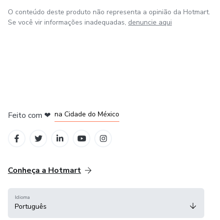
O conteúdo deste produto não representa a opinião da Hotmart.
Se você vir informações inadequadas,
denuncie aqui
em Bogotá
em Amsterdam
em Madrid
na Cidade do México
Feito com
❤
em Belo Horizonte
Conheça a Hotmart
Idioma
Português