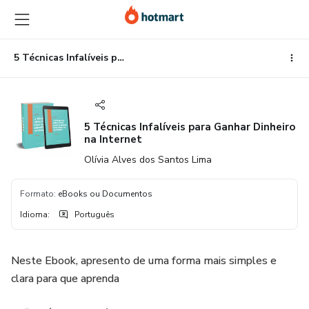
Ir
Ir
Ir
para
para
para
o
o
o
conteúdo
pagamento
rodapé
5 Técnicas Infalíveis para Ganhar Dinheiro na Internet
principal
5 Técnicas Infalíveis para Ganhar Dinheiro
na Internet
Olívia Alves dos Santos Lima
Formato
:
eBooks ou Documentos
Idioma
:
Português
Neste Ebook, apresento de uma forma mais simples e
clara para que aprenda