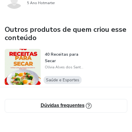
valor para seu público e saber trabalhar
5 Ano Hotmarter
Outros produtos de quem criou esse
conteúdo
40 Receitas para
Secar
Olívia Alves dos Santos Lima
Saúde e Esportes
Dúvidas frequentes