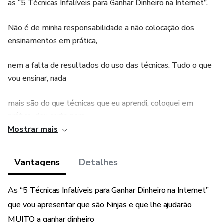
as “5 Técnicas Infalíveis para Ganhar Dinheiro na Internet”.
Não é de minha responsabilidade a não colocação dos
ensinamentos em prática,
nem a falta de resultados do uso das técnicas. Tudo o que
vou ensinar, nada
mais são do que técnicas que eu aprendi, coloquei em
prática, deu certo para
Mostrar mais
mim e estou bondosamente repassando a informação por
acreditar que tudo na
Vantagens
Detalhes
vida tem mais sabor, se compartilharmos o que sabemos.
As “5 Técnicas Infalíveis para Ganhar Dinheiro na Internet”
Leia, faça anotações e principalmente, coloque em prática!
que vou apresentar que são Ninjas e que lhe ajudarão
Informação sem ação
MUITO a ganhar dinheiro