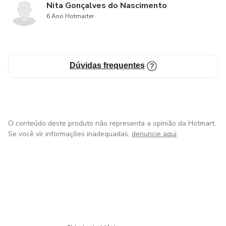
Nita Gonçalves do Nascimento
6 Ano Hotmarter
Dúvidas frequentes
O conteúdo deste produto não representa a opinião da Hotmart.
Se você vir informações inadequadas,
denuncie aqui
em Bogotá
em Amsterdam
em Madrid