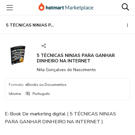
Ir
Ir
Ir
para
para
para
o
o
o
conteúdo
pagamento
rodapé
5 TÉCNICAS NINJAS PARA GANHAR DINHEIRO NA INTERNET
principal
5 TÉCNICAS NINJAS PARA GANHAR
DINHEIRO NA INTERNET
Nita Gonçalves do Nascimento
Formato
:
eBooks ou Documentos
Idioma
:
Português
E-Book De marketing digital ( 5 TÉCNICAS NINJAS
PARA GANHAR DINHEIRO NA INTERNET )