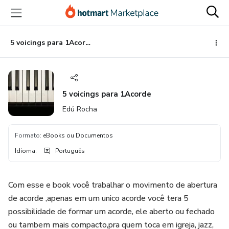
Ir
Ir
Ir
para
para
para
o
o
o
conteúdo
pagamento
rodapé
5 voicings para 1Acorde
principal
5 voicings para 1Acorde
Edú Rocha
Formato
:
eBooks ou Documentos
Idioma
:
Português
Com esse e book você trabalhar o movimento de abertura
de acorde ,apenas em um unico acorde você tera 5
possibilidade de formar um acorde, ele aberto ou fechado
ou tambem mais compacto,pra quem toca em igreja, jazz,