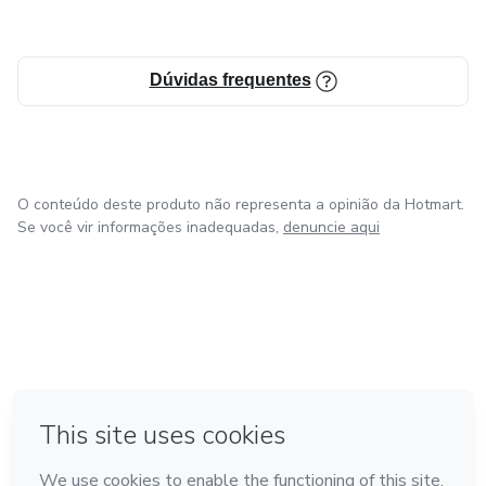
Dúvidas frequentes
O conteúdo deste produto não representa a opinião da Hotmart.
Se você vir informações inadequadas,
denuncie aqui
em Bogotá
em Amsterdam
em Madrid
na Cidade do México
Feito com
❤
em Belo Horizonte