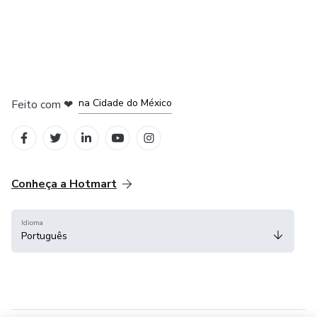
na Cidade do México
Feito com
❤
em Belo Horizonte
em Bogotá
em Amsterdam
em Madrid
Conheça a Hotmart
Idioma
Português