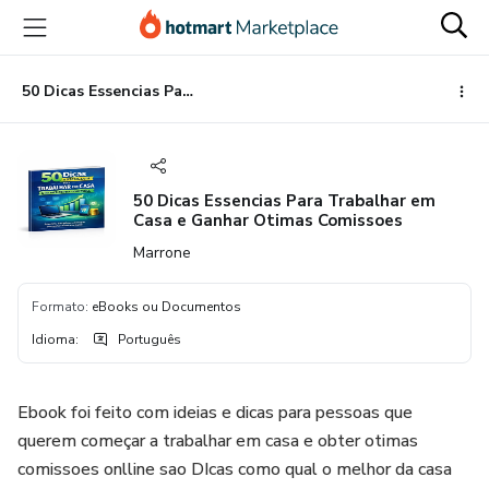
Ir
Ir
Ir
para
para
para
o
o
o
conteúdo
pagamento
rodapé
50 Dicas Essencias Para Trabalhar em Casa e Ganhar Otimas Comissoes
principal
50 Dicas Essencias Para Trabalhar em
Casa e Ganhar Otimas Comissoes
Marrone
Formato
:
eBooks ou Documentos
Idioma
:
Português
Ebook foi feito com ideias e dicas para pessoas que
querem começar a trabalhar em casa e obter otimas
comissoes onlline sao DIcas como qual o melhor da casa