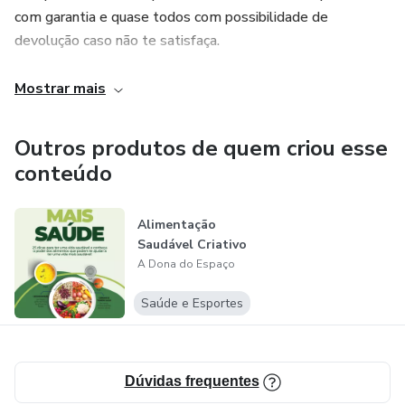
com garantia e quase todos com possibilidade de
devolução caso não te satisfaça.
Pode confiar, Giselle Druzian proprietária da A Dona do
Mostrar mais
Espaço, são anos de seriedade, resultados e satisfação
garantida, estamos nas redes sociais, nos siga, bjs.
Outros produtos de quem criou esse
conteúdo
Alimentação
Saudável Criativo
A Dona do Espaço
Saúde e Esportes
Dúvidas frequentes