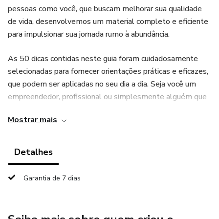
pessoas como você, que buscam melhorar sua qualidade
de vida, desenvolvemos um material completo e eficiente
para impulsionar sua jornada rumo à abundância.
As 50 dicas contidas neste guia foram cuidadosamente
selecionadas para fornecer orientações práticas e eficazes,
que podem ser aplicadas no seu dia a dia. Seja você um
empreendedor, profissional ou simplesmente alguém que
busca uma vida mais próspera, estas dicas se tornarão um
Mostrar mais
verdadeiro impulsionador do seu sucesso.
Ao seguir essas orientações, você será capaz de criar uma
Detalhes
base sólida para sua prosperidade, desenvolvendo
habilidades e hábitos que irão transformar sua vida de
Garantia de 7 dias
forma significativa. Acreditamos que a prosperidade está
ao alcance de todos, e este guia é o ponto de partida para
essa jornada.