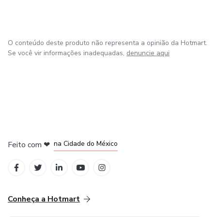
O conteúdo deste produto não representa a opinião da Hotmart.
Se você vir informações inadequadas,
denuncie aqui
em Bogotá
em Amsterdam
em Madrid
na Cidade do México
Feito com
❤
em Belo Horizonte
Conheça a Hotmart