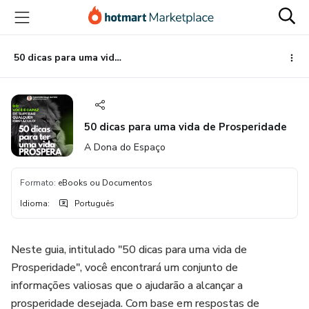
Ir
Ir
Ir
para
para
para
o
o
o
conteúdo
pagamento
rodapé
50 dicas para uma vida de Prosperidade
principal
50 dicas para uma vida de Prosperidade
A Dona do Espaço
Formato
:
eBooks ou Documentos
Idioma
:
Português
Neste guia, intitulado "50 dicas para uma vida de
Prosperidade", você encontrará um conjunto de
informações valiosas que o ajudarão a alcançar a
prosperidade desejada. Com base em respostas de