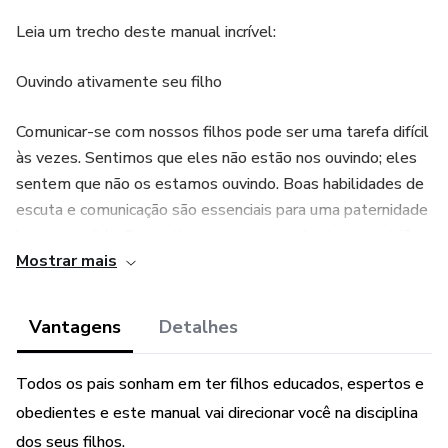
Leia um trecho deste manual incrível:
Ouvindo ativamente seu filho
Comunicar-se com nossos filhos pode ser uma tarefa difícil
às vezes. Sentimos que eles não estão nos ouvindo; eles
sentem que não os estamos ouvindo. Boas habilidades de
escuta e comunicação são essenciais para uma paternidade
bem-sucedida. Os sentimentos, pontos de vista e opiniões
Mostrar mais
do seu filho têm valor, e você deve se certificar de reservar
um tempo para sentar e ouvir abertamente e discuti-los
honestamente.
Vantagens
Detalhes
Todos os pais sonham em ter filhos educados, espertos e
obedientes e este manual vai direcionar você na disciplina
dos seus filhos.