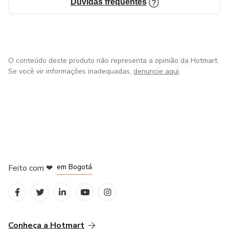
Dúvidas frequentes
O conteúdo deste produto não representa a opinião da Hotmart.
Se você vir informações inadequadas,
denuncie aqui
em Amsterdam
em Madrid
em Bogotá
Feito com
❤
em Belo Horizonte
na Cidade do México
Conheça a Hotmart