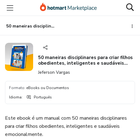
Ir
Ir
Ir
para
para
para
o
o
o
conteúdo
pagamento
rodapé
50 maneiras disciplinares para criar filhos obedientes, inteligentes e saudáveis emocionalmente.
principal
50 maneiras disciplinares para criar filhos
obedientes, inteligentes e saudáveis
emocionalmente.
Jeferson Vargas
Formato
:
eBooks ou Documentos
Idioma
:
Português
Este ebook é um manual com 50 maneiras disciplinares
para criar filhos obedientes, inteligentes e saudáveis
emocionalmente.