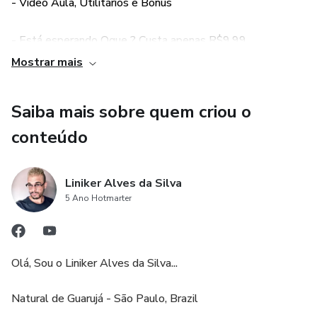
- Vídeo Aula, Utilitários e Bônus
- Está esperando Oque ? Custa apenas R$9,99.
Mostrar mais
- Liberação Rápida, Assim que realizar o pagamento você
terá acesso a área de membros com manual e todo nosso
Saiba mais sobre quem criou o
contéudo.
conteúdo
Vídeo com o passo a passo com o link da área aonde estão
hospedada as imagens ( GOOGLE DRIVE ).
Liniker Alves da Silva
5 Ano Hotmarter
- Satisfação GARANTIDA ou Devolvemos o seu
DINHEIRO.
Olá, Sou o Liniker Alves da Silva...
Natural de Guarujá - São Paulo, Brazil