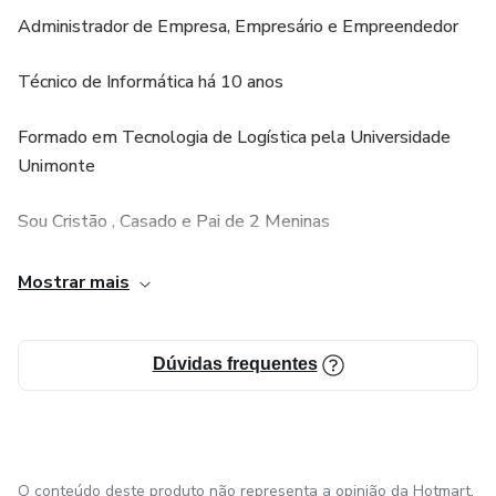
Administrador de Empresa, Empresário e Empreendedor
Técnico de Informática há 10 anos
Formado em Tecnologia de Logística pela Universidade
Unimonte
Sou Cristão , Casado e Pai de 2 Meninas
Gamer e VIVA a TECNOLOGIA *.*
Mostrar mais
PRODUTO
Dúvidas frequentes
" 50 Mil Recortes, Organizados e Categorizados "
São mais de 50.000 arquivos de imagens recortadas para
facilitar a sua edição de imagem e vídeo, para de ficar
O conteúdo deste produto não representa a opinião da Hotmart.