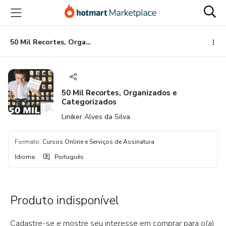
Ir
Ir
Ir
para
para
para
o
o
o
conteúdo
pagamento
rodapé
50 Mil Recortes, Organizados e Categorizados
principal
50 Mil Recortes, Organizados e
Categorizados
Liniker Alves da Silva
Formato
:
Cursos Online e Serviços de Assinatura
Idioma
:
Português
Produto indisponível
Cadastre-se e mostre seu interesse em comprar para o(a)