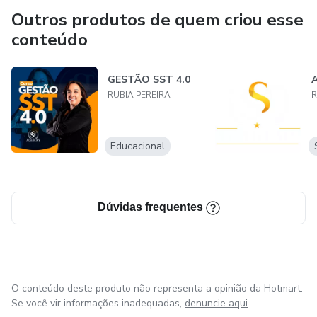
Outros produtos de quem criou esse
conteúdo
GESTÃO SST 4.0
RUBIA PEREIRA
R
Educacional
Dúvidas frequentes
O conteúdo deste produto não representa a opinião da Hotmart.
Se você vir informações inadequadas,
denuncie aqui