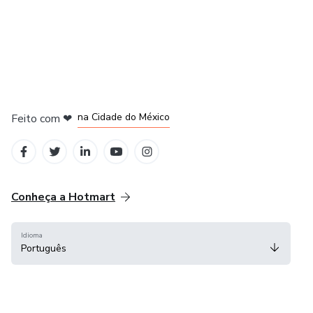
em Bogotá
em Amsterdam
em Madrid
na Cidade do México
Feito com
❤
em Belo Horizonte
Conheça a Hotmart
Idioma
Português