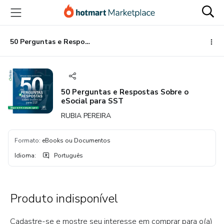
Ir
Ir
Ir
para
para
para
o
o
o
conteúdo
pagamento
rodapé
50 Perguntas e Respostas Sobre o eSocial para SST
principal
50 Perguntas e Respostas Sobre o
eSocial para SST
RUBIA PEREIRA
Formato
:
eBooks ou Documentos
Idioma
:
Português
Produto indisponível
Cadastre-se e mostre seu interesse em comprar para o(a)