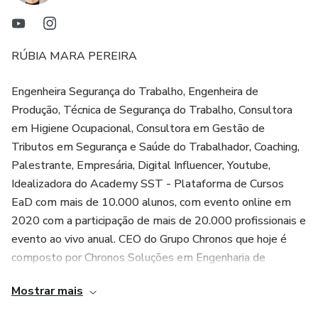
RÚBIA MARA PEREIRA
Engenheira Segurança do Trabalho, Engenheira de
Produção, Técnica de Segurança do Trabalho, Consultora
em Higiene Ocupacional, Consultora em Gestão de
Tributos em Segurança e Saúde do Trabalhador, Coaching,
Palestrante, Empresária, Digital Influencer, Youtube,
Idealizadora do Academy SST - Plataforma de Cursos
EaD com mais de 10.000 alunos, com evento online em
2020 com a participação de mais de 20.000 profissionais e
evento ao vivo anual. CEO do Grupo Chronos que hoje é
composto por Chronos Soluções em Engenharia de
Segurança do Trabalho, Academy SST Desenvolvimento
Mostrar mais
Gerencial e Profissional, Disruptiva Marketing Digital e
Chronos Papelaria e Informática.