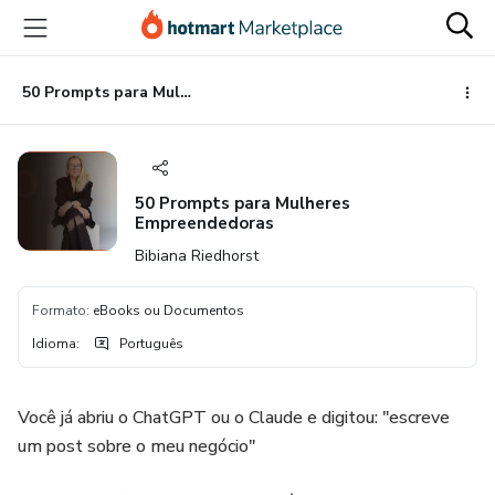
Ir
Ir
Ir
para
para
para
o
o
o
conteúdo
pagamento
rodapé
50 Prompts para Mulheres Empreendedoras
principal
50 Prompts para Mulheres
Empreendedoras
Bibiana Riedhorst
Formato
:
eBooks ou Documentos
Idioma
:
Português
Você já abriu o ChatGPT ou o Claude e digitou: "escreve
um post sobre o meu negócio"