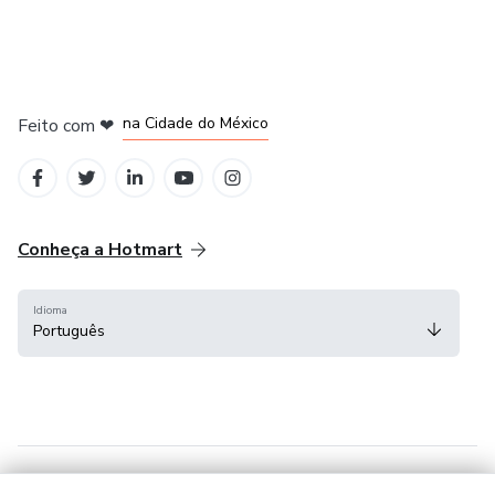
em Bogotá
em Amsterdam
em Madrid
na Cidade do México
Feito com
❤
em Belo Horizonte
Conheça a Hotmart
Idioma
Português