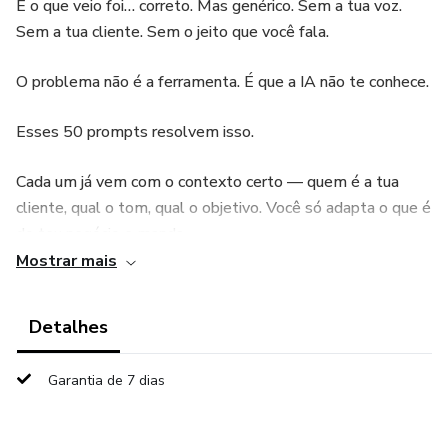
E o que veio foi… correto. Mas genérico. Sem a tua voz.
Sem a tua cliente. Sem o jeito que você fala.
O problema não é a ferramenta. É que a IA não te conhece.
Esses 50 prompts resolvem isso.
Cada um já vem com o contexto certo — quem é a tua
cliente, qual o tom, qual o objetivo. Você só adapta o que é
do teu negócio e manda.
Mostrar mais
Resultado em menos de 2 minutos. No teu tom. Pronto
para publicar.
Detalhes
Garantia de 7 dias