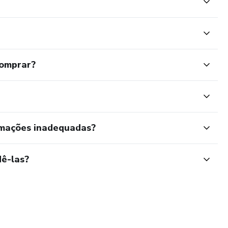
comprar?
rmações inadequadas?
ê-las?