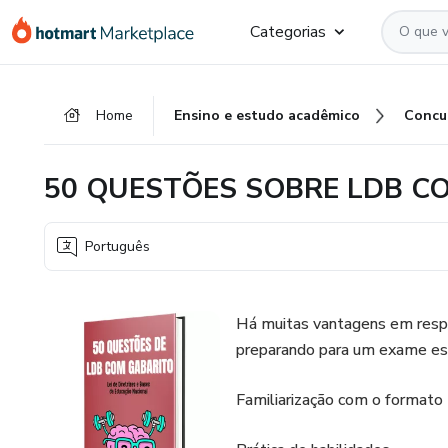
Ir
Ir
Ir
Categorias
para
para
para
o
o
o
conteúdo
pagamento
rodapé
Home
Ensino e estudo acadêmico
Concu
principal
50 QUESTÕES SOBRE LDB 
Português
Há muitas vantagens em respo
preparando para um exame esp
Familiarização com o formato