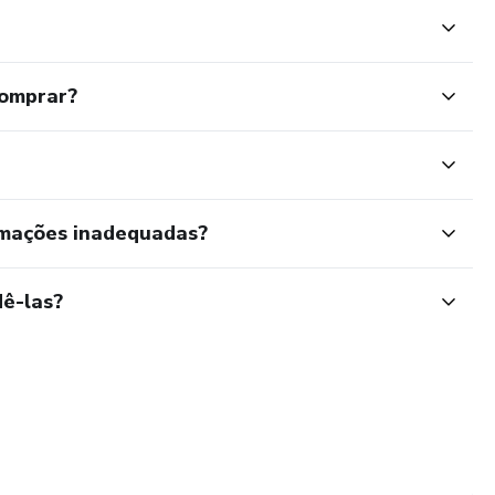
comprar?
rmações inadequadas?
ê-las?