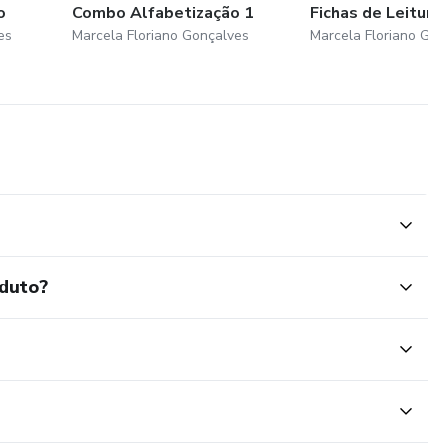
o
Combo Alfabetização 1
Fichas de Leitura
es
Marcela Floriano Gonçalves
Marcela Floriano Gon
oduto?