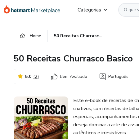
Ir
Ir
Ir
Categorias
para
para
para
o
o
o
conteúdo
pagamento
rodapé
Home
50 Receitas Churrasco Basico
principal
50 Receitas Churrasco Basico
5.0
(
2
)
Bem Avaliado
Português
Este e-book de receitas de ch
criativos, com receitas detalh
especiais, acompanhamentos di
deseja dominar a arte de assa
autênticos e irresistíveis.