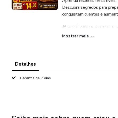
Aprenda receitas irresistíveis,
Descubra segredos para prepa
conquistam clientes e aument
🎁 VOCÊ AINDA RECEBE 6 
Mostrar mais
✅ 66 Receitas de Caldos
✅ Acompanhamentos para Ca
Detalhes
✅ Bolo de Pote para Leigos
Garantia de 7 dias
✅ Bombons Lucrativos
✅ Salgados Lucrativos
✅ Como vender pelo iFood