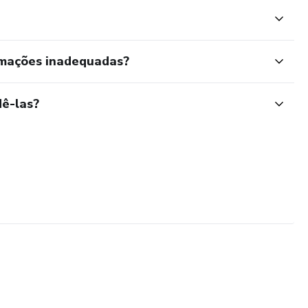
rmações inadequadas?
ê-las?