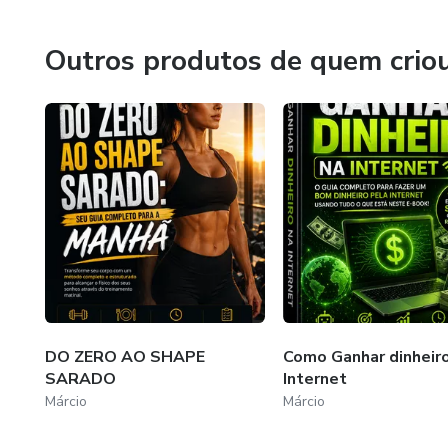
🔥 Adquira agora e comece sua mudança hoje!
Outros produtos de quem crio
DO ZERO AO SHAPE
Como Ganhar dinheir
SARADO
Internet
Márcio
Márcio