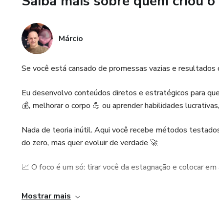
Saiba mais sobre quem criou o
💡 Ideal para quem deseja:
✔ Trabalhar em casa
Márcio
✔ Fazer renda extra
Se você está cansado de promessas vazias e resultados q
✔ Vender no iFood
Eu desenvolvo conteúdos diretos e estratégicos para quem
✔ Lucrar com comida
💰, melhorar o corpo 💪 ou aprender habilidades lucrativas,
✔ Começar do zero
Nada de teoria inútil. Aqui você recebe métodos testad
do zero, mas quer evoluir de verdade 🚀
⏳ DE R$97,00 POR APENAS
📈 O foco é um só: tirar você da estagnação e colocar em
📲 Clique em “Saiba Mais” e 
vendas!
⚠️ Quem aplica, ganha. Quem adia, continua na mesma.
Mostrar mais
⏳ Não perca tempo… você está esperando o quê?