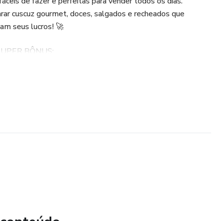
 fáceis de fazer e perfeitas para vender todos os dias.
rar cuscuz gourmet, doces, salgados e recheados que
am seus lucros! 🚀
SUPER BÔNUS:
ldos