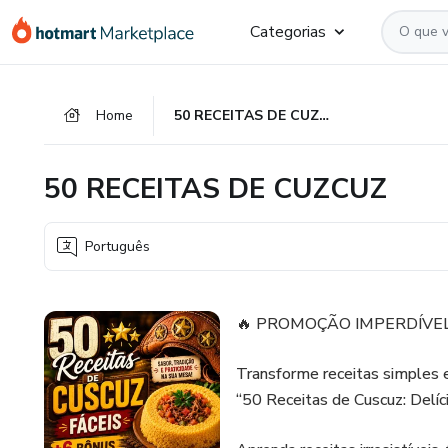
Ir
Ir
Ir
Categorias
para
para
para
o
o
o
conteúdo
pagamento
rodapé
Home
50 RECEITAS DE CUZCUZ
principal
50 RECEITAS DE CUZCUZ
Português
🔥 PROMOÇÃO IMPERDÍVEL
Transforme receitas simple
“50 Receitas de Cuscuz: Delíci