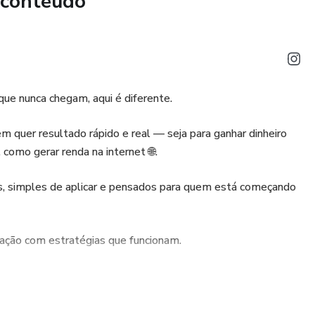
 conteúdo
ue nunca chegam, aqui é diferente.
 quer resultado rápido e real — seja para ganhar dinheiro
 como gerar renda na internet 🌐.
os, simples de aplicar e pensados para quem está começando
 R$14,00!
 ação com estratégias que funcionam.
comece hoje a transformar sua cozinha em uma máquina de