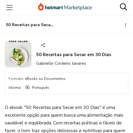
Ir
Ir
Ir
para
para
para
o
o
o
conteúdo
pagamento
rodapé
50 Receitas para Secar em 30 Dias
principal
50 Receitas para Secar em 30 Dias
Gabrielle Cordeiro tavares
Formato
:
eBooks ou Documentos
Idioma
:
Português
O ebook "50 Receitas para Secar em 30 Dias" é uma
excelente opção para quem busca uma alimentação mais
saudável e equilibrada. Com receitas práticas e fáceis de
fazer, o livro traz opções deliciosas e nutritivas para quem