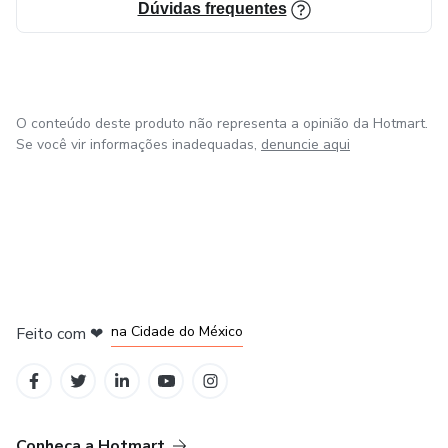
Dúvidas frequentes
O conteúdo deste produto não representa a opinião da Hotmart.
Se você vir informações inadequadas,
denuncie aqui
em Bogotá
em Amsterdam
em Madrid
na Cidade do México
Feito com
❤
em Belo Horizonte
Conheça a Hotmart