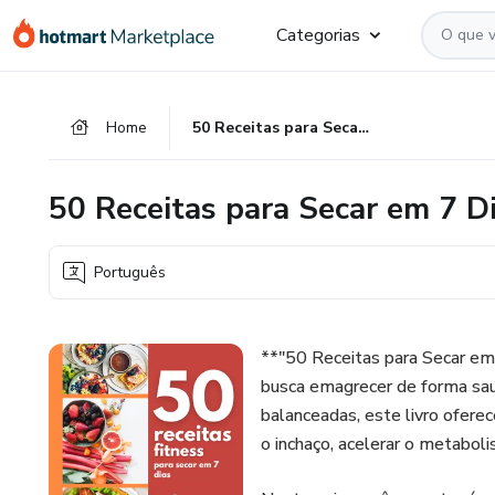
Ir
Ir
Ir
Categorias
para
para
para
o
o
o
conteúdo
pagamento
rodapé
Home
50 Receitas para Secar em 7 Dias – Dieta Fitness
principal
50 Receitas para Secar em 7 Di
Português
**"50 Receitas para Secar em 
busca emagrecer de forma saudá
balanceadas, este livro oferec
o inchaço, acelerar o metabol