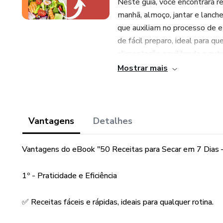
Neste guia, você encontrará rec
manhã, almoço, jantar e lanche
que auxiliam no processo de e
de fácil preparo, ideal para 
alimentação equilibrada e nutri
Mostrar mais
Durante os 7 dias desse plano
saborosos, como omeletes pro
energéticos, sopas leves e pra
receita foi selecionada com b
Vantagens
Detalhes
reduzindo a vontade de consum
Vantagens do eBook "50 Receitas para Secar em 7 Dias –
Além disso, este eBook não s
para adotar um estilo de vida
1º - Praticidade e Eficiência
escolhas alimentares intelige
naturais para alcançar seus o
✅ Receitas fáceis e rápidas, ideais para qualquer rotina.
Se você deseja secar a barriga