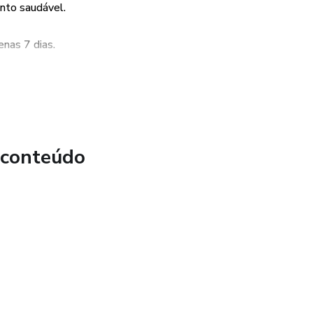
nto saudável.
 para você. Em apenas 7 dias, seguindo as receitas
 notar mudanças significativas em seu corpo e bem-estar.
enas 7 dias.
ece agora mesmo a sua transformação e descubra como uma
ser a chave para um corpo mais leve, saudável e cheio de
 conteúdo