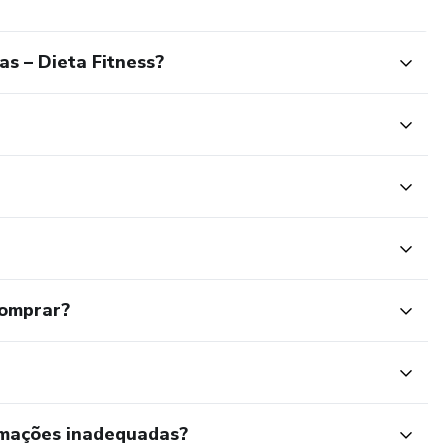
s – Dieta Fitness?
comprar?
rmações inadequadas?