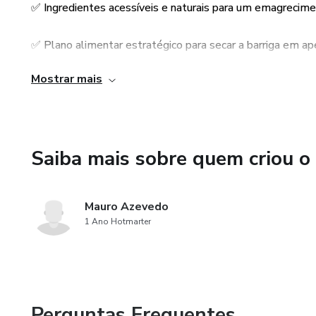
✅ Ingredientes acessíveis e naturais para um emagrecime
saborosa, este guia é perfeito
propostas, você já começará a
✅ Plano alimentar estratégico para secar a barriga em ap
Então, não perca tempo! Com
Mostrar mais
2º - Resultados Visíveis e Sustentáveis
alimentação equilibrada pode 
energia. 🔥💪🥗
🔥 Acelera o metabolismo e auxilia na queima de gordura.
Saiba mais sobre quem criou o
🔥 Reduz o inchaço e elimina toxinas do corpo.
🔥 Mantém a saciedade e evita compulsões alimentares.
Mauro Azevedo
1 Ano Hotmarter
Perguntas Frequentes