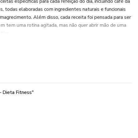
eitas específicas para cada refeição do dia, incluindo café da
s, todas elaboradas com ingredientes naturais e funcionais
magrecimento. Além disso, cada receita foi pensada para ser
quem tem uma rotina agitada, mas não quer abrir mão de uma
tiva.
 alimentar, você poderá experimentar pratos variados e
teicas, panquecas fit, saladas detox, smoothies
tos principais ricos em proteínas magras e fibras. Cada
ase em princípios nutricionais que promovem saciedade,
ir alimentos ultraprocessados e ricos em açúcares.
 Dieta Fitness"
e trata apenas de receitas, mas também de um incentivo
 mais saudável e consciente. Você aprenderá como fazer
ntes, aproveitando ao máximo os benefícios dos alimentos
bjetivos de emagrecimento.
, desinchar e eliminar toxinas do corpo de forma prática e