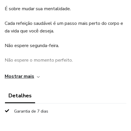
É sobre mudar sua mentalidade.
Cada refeição saudável é um passo mais perto do corpo e
da vida que você deseja.
Não espere segunda-feira.
Não espere o momento perfeito.
Comece hoje.
Mostrar mais
Comece com o que você tem.
Detalhes
Mas comece.
Garantia de 7 dias
Seu futuro agradece.