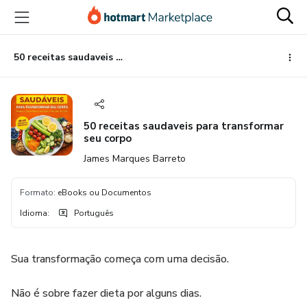
Ir
Ir
Ir
para
para
para
o
o
o
conteúdo
pagamento
rodapé
50 receitas saudaveis para transformar seu corpo
principal
50 receitas saudaveis para transformar
seu corpo
James Marques Barreto
Formato
:
eBooks ou Documentos
Idioma
:
Português
Sua transformação começa com uma decisão.
Não é sobre fazer dieta por alguns dias.