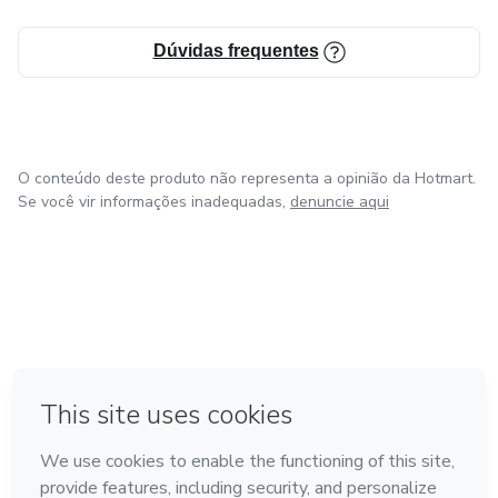
Dúvidas frequentes
O conteúdo deste produto não representa a opinião da Hotmart.
Se você vir informações inadequadas,
denuncie aqui
em Bogotá
em Amsterdam
em Madrid
na Cidade do México
Feito com
❤
em Belo Horizonte