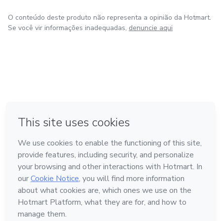
O conteúdo deste produto não representa a opinião da Hotmart.
Se você vir informações inadequadas,
denuncie aqui
em Amsterdam
em Madrid
em Bogotá
Feito com
❤
em Belo Horizonte
na Cidade do México
Conheça a Hotmart
Idioma
Português