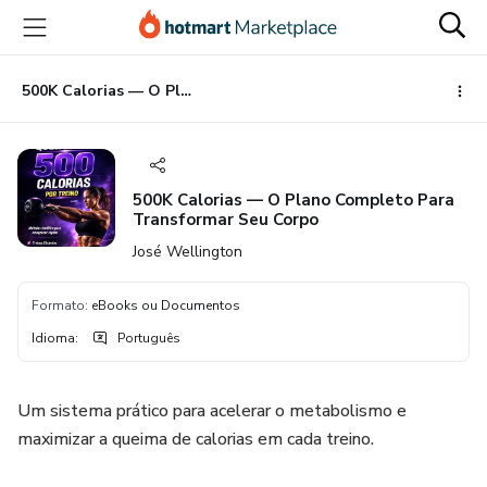
Ir
Ir
Ir
para
para
para
o
o
o
conteúdo
pagamento
rodapé
500K Calorias — O Plano Completo Para Transformar Seu Corpo
principal
500K Calorias — O Plano Completo Para
Transformar Seu Corpo
José Wellington
Formato
:
eBooks ou Documentos
Idioma
:
Português
Um sistema prático para acelerar o metabolismo e
maximizar a queima de calorias em cada treino.