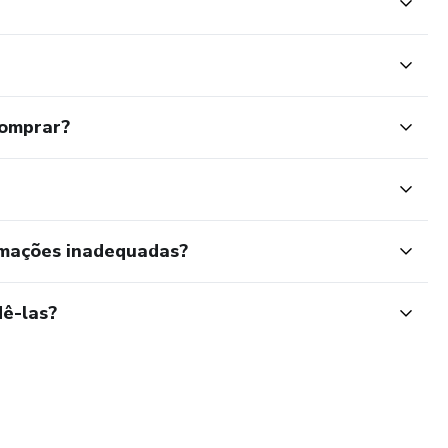
ou digitais sem precisar ter estoque caro ou grande
comprar?
rmações inadequadas?
ê-las?