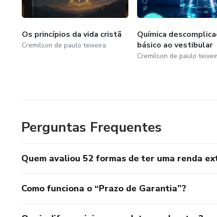
não fazendo nada. Ou pior: ca
A verdade é uma só: Existem o
Os princípios da vida cristã
Química descomplica
procurar e como começar.
básico ao vestibular
Cremilson de paulo teixeira
Cremilson de paulo teixei
Este guia foi feito para elimin
🔎 O QUE VOCÊ VAI ENCO
Perguntas Frequentes
São mais de 50 ideias dividid
Quem avaliou 52 formas de ter uma renda ext
💼 SERVIÇOS E FREELANCE
Venda suas habilidades! Se vo
Como funciona o “Prazo de Garantia”?
gente pagando por isso.