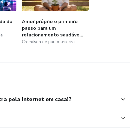
em em golpes prometendo milhões da noite para o dia.
portunidades reais na internet, mas você precisa saber onde
da do
Amor próprio o primeiro
passo para um
relacionamento saudáve...
ra
ar as dúvidas e te mostrar o caminho mais curto para o lucro.
Cremilson de paulo teixeira
NTRAR DENTRO?
as em 5 grandes áreas:
ra pela internet em casa!?
cê sabe escrever, desenhar, editar vídeos ou organizar, tem