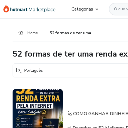
Ir
Ir
Ir
Categorias
para
para
para
o
o
o
conteúdo
pagamento
rodapé
Home
52 formas de ter uma renda extra pela internet em casa!
principal
52 formas de ter uma renda ext
Português
🚀 COMO GANHAR DINHEI