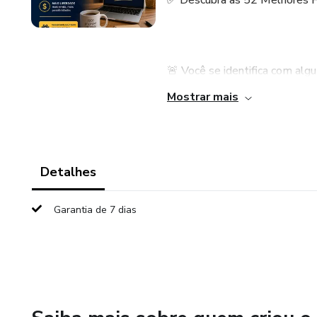
✅ Descubra as 52 Melhores F
🚨 Você se identifica com al
Mostrar mais
- O salário acaba sempre ant
- Precisa de dinheiro extra pa
Detalhes
- Quer trabalhar com horários 
Garantia de 7 dias
- Não sabe por onde começar
- Acha que precisa ter muito 
Se a resposta for SIM, eu ten