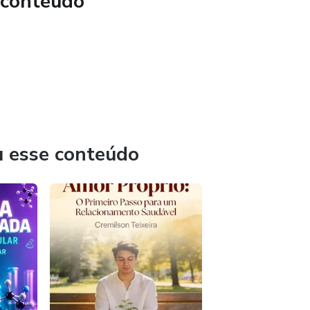
 conteúdo
TIVO:
RENDA EXTRA PELA INTERNET
vai encontrar uma ideia nova para cada semana do ano. São
 que realmente funcionam, organizadas de forma simples para
 hoje.
u esse conteúdo
e ou já tentou de tudo, aqui tem ideia que cabe no seu bolso
PO!
rocurando a "forma perfeita" de ganhar dinheiro e acabam