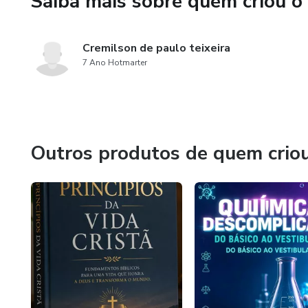
Saiba mais sobre quem criou o
📖 CONHEÇA O GUIA DEFINI
Cremilson de paulo teixeira
7 Ano Hotmarter
52 FORMAS DE TER UMA 
Nesse e-book completo, você 
estratégias reais, testadas e
você entender e começar ainda
Outros produtos de quem crio
Não importa se você é iniciant
e na sua rotina!
🛑 CHEGA DE PERDER TEM
Muitas pessoas passam anos p