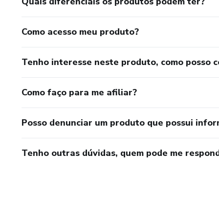
Quais diferenciais os produtos podem ter?
🛍️ CRIAÇÃO E VENDAS
Como vender produtos físicos 
Como acesso meu produto?
estrutura.
Tenho interesse neste produto, como posso 
Como faço para me afiliar?
Posso denunciar um produto que possui info
Tenho outras dúvidas, quem pode me respond