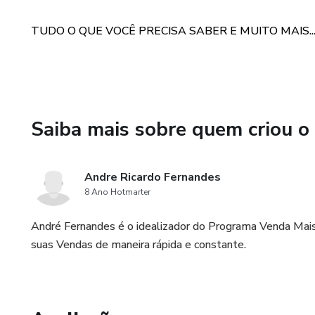
Ebook
TUDO O QUE VOCÊ PRECISA SABER E MUITO MAIS..
Lives​
Bônus
Saiba mais sobre quem criou o
Podcasts
Infográficos
Andre Ricardo Fernandes
8 Ano Hotmarter
Iscas Digitais
André Fernandes é o idealizador do Programa Venda Mai
Emails
suas Vendas de maneira rápida e constante.
E muito mais...