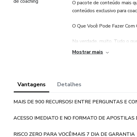
O pacote de conteúdo mais que
conteúdos exclusivo para coach
O Que Você Pode Fazer Com 
Na verdade, muito. Tudo o que 
Mostrar mais
Posts
Vantagens
Detalhes
Artigos para blogs
MAIS DE 900 RECURSOS! ENTRE PERGUNTAS E C
Videos
Palestras
ACESSO IMEDIATO E NO FORMATO DE APOSTILAS DI
Webinarios
RISCO ZERO PARA VOCÊ!MAIS 7 DIA DE GARANTIA