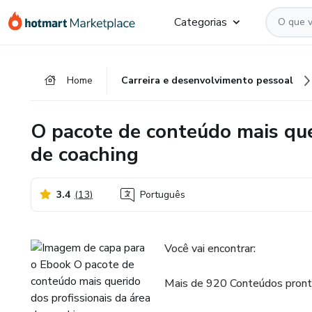
Ir
Ir
Ir
Categorias
para
para
para
o
o
o
conteúdo
pagamento
rodapé
Home
Carreira e desenvolvimento pessoal
principal
O pacote de conteúdo mais que
de coaching
3.4
(
13
)
Português
Você vai encontrar:
Mais de 920 Conteúdos prontos