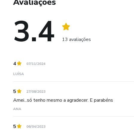
Avaliações
3.4
13 avaliações
4
07/11/2024
LUÍSA
5
27/08/2023
Amei...só tenho mesmo a agradecer. E parabéns
ANA
5
06/04/2023